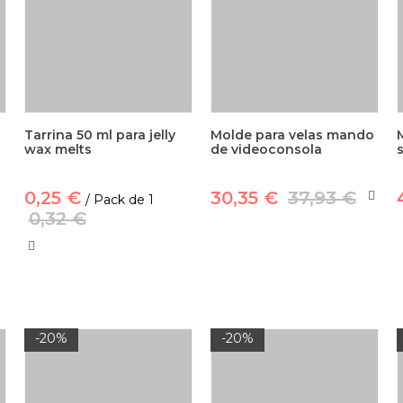
Tarrina 50 ml para jelly
Molde para velas mando
wax melts
de videoconsola
0,25 €
30,35 €
37,93 €
/ Pack de 1
0,32 €
-20%
-20%