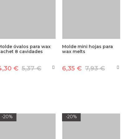
Molde óvalos para wax
Molde mini hojas para
sachet 8 cavidades
wax melts
4,30 €
5,37 €
6,35 €
7,93 €
-20%
-20%