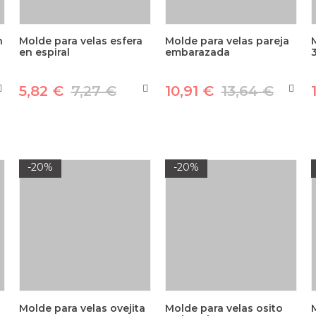
n
Molde para velas esfera
Molde para velas pareja
en espiral
embarazada
5,82 €
7,27 €
10,91 €
13,64 €
-20%
-20%
Molde para velas ovejita
Molde para velas osito