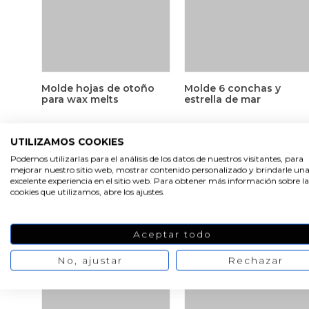
Molde hojas de otoño
Molde 6 conchas y
para wax melts
estrella de mar
5,88 €
7,36 €
4,30 €
5,37 €
UTILIZAMOS COOKIES
Podemos utilizarlas para el análisis de los datos de nuestros visitantes, para
mejorar nuestro sitio web, mostrar contenido personalizado y brindarle un
excelente experiencia en el sitio web. Para obtener más información sobre la
cookies que utilizamos, abre los ajustes.
-20%
-20%
Aceptar todo
No, ajustar
Rechazar