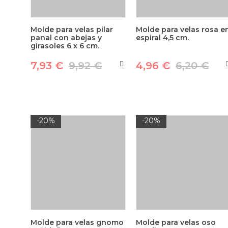
Molde para velas pilar
Molde para velas rosa e
panal con abejas y
espiral 4,5 cm.
girasoles 6 x 6 cm.
7,93 €
9,92 €
4,96 €
6,20 €
-20%
-20%
Molde para velas gnomo
Molde para velas oso