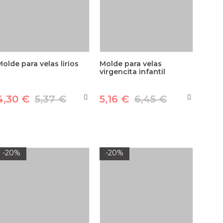
Molde para velas lirios
Molde para velas
virgencita infantil
4,30 €
5,37 €
5,16 €
6,45 €
-20%
-20%