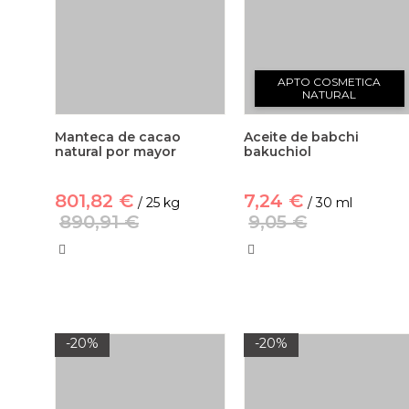
APTO COSMETICA
NATURAL
Manteca de cacao
Aceite de babchi
natural por mayor
bakuchiol
801,82 €
7,24 €
/ 25 kg
/ 30 ml
890,91 €
9,05 €
-20%
-20%