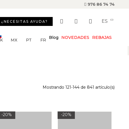
976 86 74 74
ES
¿NECESITAS AYUDA?
Blog
NOVEDADES
REBAJAS
SK
MX
PT
FR
Mostrando 121-144 de 841 artículo(s)
-20%
-20%