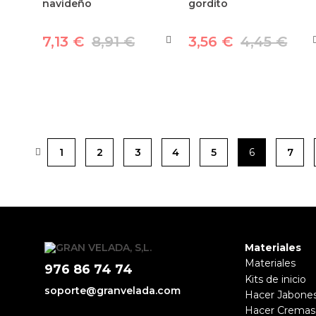
navideño
gordito
7,13 €
8,91 €
3,56 €
4,45 €
1
2
3
4
5
6
7
Materiales
Materiales
976 86 74 74
Kits de inicio
soporte@granvelada.com
Hacer Jabone
Hacer Cremas