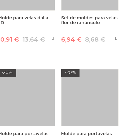
Molde para velas dalia
Set de moldes para velas
3D
flor de ranúnculo
10,91 €
13,64 €
6,94 €
8,68 €
-20%
-20%
Molde para portavelas
Molde para portavelas