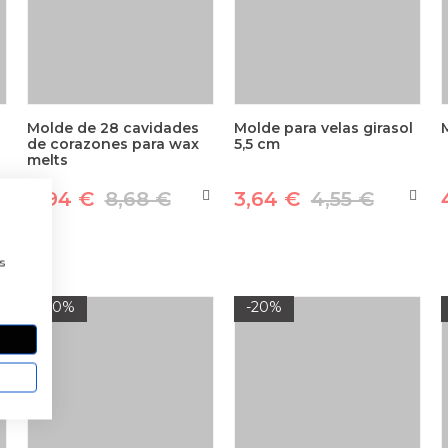
Molde de 28 cavidades
Molde para velas girasol
de corazones para wax
5,5 cm
melts
6,94 €
8,68 €
3,64 €
4,55 €
a
s
-20%
-20%