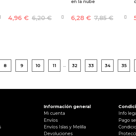
en la nube
4,96 €
6,20 €
6,28 €
7,85 €
…
8
9
10
11
32
33
34
35
Información general
Condic
Mi cuenta
Info leg
Envíos
Pago se
s
Envíos Islas y Melilla
Condici
Devoluciones
Protecc