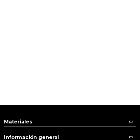
HACER CREMAS
Receta de crema para callos
Materiales
Información general