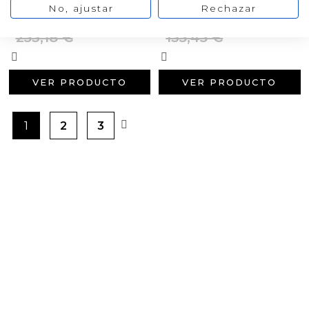
No, ajustar
Rechazar
227,86 €
121,91 €
/ 25000 gr
/ 25 kg
253,18 €
135,45 €
VER PRODUCTO
VER PRODUCTO
1
2
3
PRODUCTOS PENSADOS PARA
TI