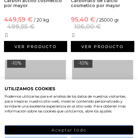
Carbon activo cosmetico
Carbonato de calcio
por mayor
cosmetico por mayor
449,59 €
95,40 €
/ 20 kg
/ 25000 gr
499,55 €
106,00 €
VER PRODUCTO
VER PRODUCTO
-10%
-10%
UTILIZAMOS COOKIES
Podemos utilizarlas para el análisis de los datos de nuestros visitantes,
para mejorar nuestro sitio web, mostrar contenido personalizado y
brindarle una excelente experiencia en el sitio web. Para obtener más
información sobre las cookies que utilizamos, abre los ajustes.
Goma guar grado
Almidon de maiz por mayor
Aceptar todo
cosmetico por mayor