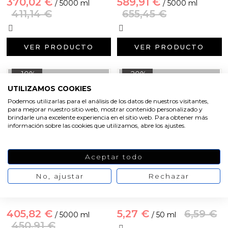
370,02 €
589,91 €
/ 5000 ml
/ 5000 ml
411,14 €
655,45 €
VER PRODUCTO
VER PRODUCTO
-10%
-20%
UTILIZAMOS COOKIES
Podemos utilizarlas para el análisis de los datos de nuestros visitantes,
para mejorar nuestro sitio web, mostrar contenido personalizado y
brindarle una excelente experiencia en el sitio web. Para obtener más
información sobre las cookies que utilizamos, abre los ajustes.
Aceptar todo
No, ajustar
Rechazar
Contratipo de hombre n 22
Esencia infantil baby fresh
por mayor
405,82 €
5,27 €
6,59 €
/ 5000 ml
/ 50 ml
450,91 €