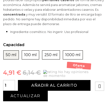
podrás hacer tus propios
perfumes caseros
de forma sencilla y
económica. Además te servirá para aromatizar jabones, cremas
hidratantes o velas y para elaborar ambientadores caseros. Es
concentrada
y muy versátil. El formato de litro se encarga bajo
pedido. No siempre hay disponibilidad inmediata por eso el
plazo de entrega puede demorarse.
Ingrediente cosmético. No ingerir. Uso profesional
Capacidad
50 ml
100 ml
250 ml
1000 ml
Oferta
-20%
4,91 €
6,14 €
No hay opiniones
de momento
AÑADIR AL CARRITO