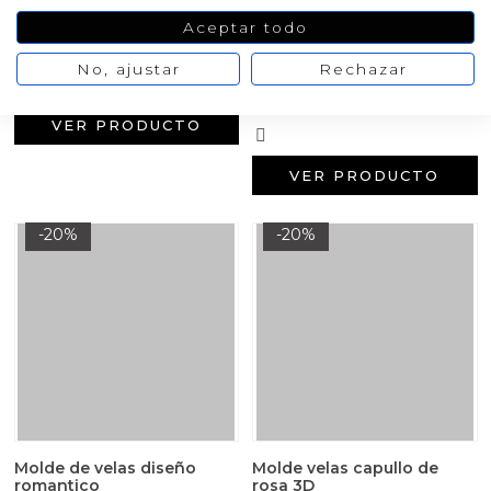
Molde para velas de pareja
Molde corazones magic
Aceptar todo
inca
No, ajustar
Rechazar
14,40 €
18,00 €
14,91 €
/ Molde de 5.
18,64 €
VER PRODUCTO
VER PRODUCTO
-20%
-20%
Molde de velas diseño
Molde velas capullo de
romantico
rosa 3D