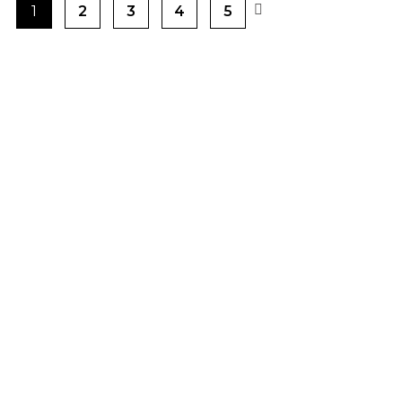
1
2
3
4
5
PRODUCTOS PENSADOS PARA
TI
BLOG DE GRAN VELADA