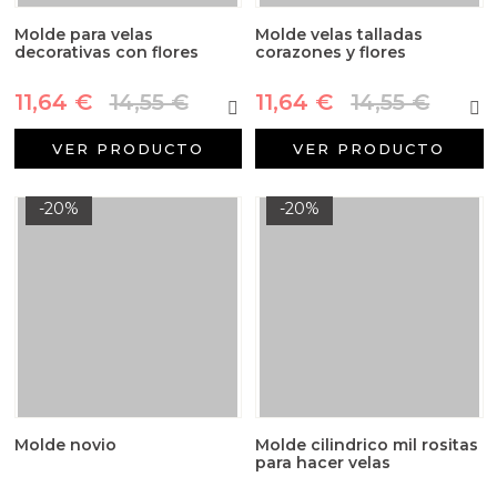
Molde para velas
Molde velas talladas
decorativas con flores
corazones y flores
11,64 €
14,55 €
11,64 €
14,55 €
VER PRODUCTO
VER PRODUCTO
-20%
-20%
Molde novio
Molde cilindrico mil rositas
para hacer velas