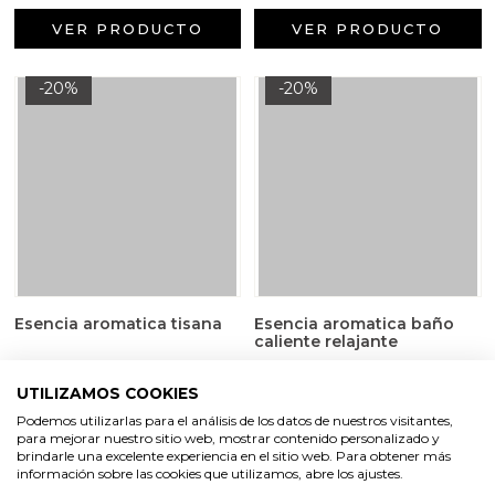
VER PRODUCTO
VER PRODUCTO
-20%
-20%
Esencia aromatica tisana
Esencia aromatica baño
caliente relajante
4,73 €
5,91 €
5,09 €
6,36 €
/ 50 ml
/ 50 ml
UTILIZAMOS COOKIES
Podemos utilizarlas para el análisis de los datos de nuestros visitantes,
para mejorar nuestro sitio web, mostrar contenido personalizado y
brindarle una excelente experiencia en el sitio web. Para obtener más
VER PRODUCTO
VER PRODUCTO
información sobre las cookies que utilizamos, abre los ajustes.