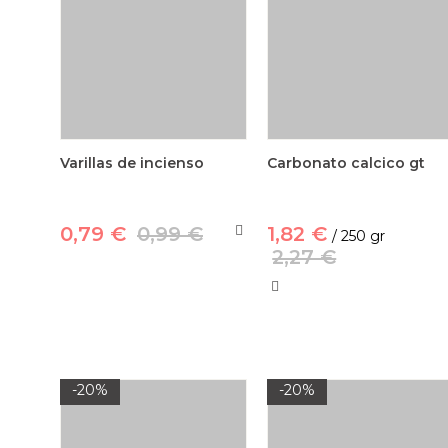
Varillas de incienso
Carbonato calcico gt
0,79 €
0,99 €
1,82 €
/ 250 gr
2,27 €
-20%
-20%