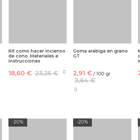
Kit como hacer incienso
Goma arabiga en grano
de cono. Materiales e
GT
instrucciones
18,60 €
23,25 €
2,91 €
/ 100 gr
3,64 €
-20%
-20%