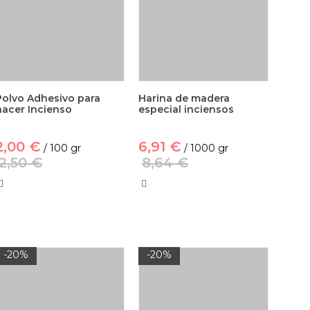
Polvo Adhesivo para
Harina de madera
hacer Incienso
especial inciensos
2,00 €
6,91 €
/ 100 gr
/ 1000 gr
2,50 €
8,64 €
-20%
-20%