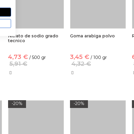
Nitrato de sodio grado
Goma arabiga polvo
tecnico
4,73 €
3,45 €
/ 500 gr
/ 100 gr
5,91 €
4,32 €
-20%
-20%