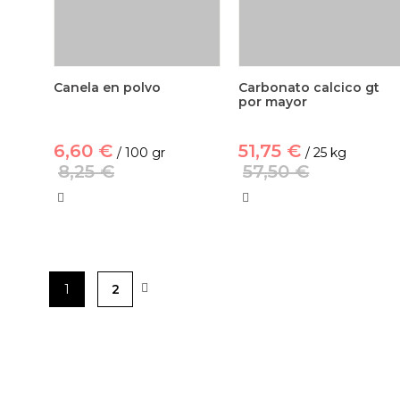
Canela en polvo
Carbonato calcico gt
por mayor
6,60 €
51,75 €
/ 100 gr
/ 25 kg
8,25 €
57,50 €
1
2