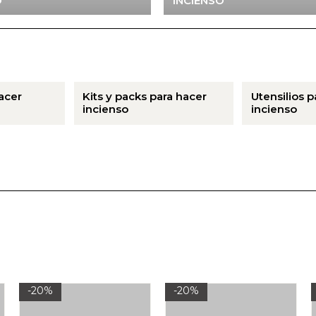
O
INCIENSO
acer
Kits y packs para hacer
Utensilios p
incienso
incienso
-20%
-20%