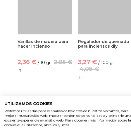
Varillas de madera para
Regulador de quemado
hacer incienso
para inciensos diy
2,36 €
2,95 €
3,27 €
/ 10 gr
/ 100 gr
4,09 €
UTILIZAMOS COOKIES
-20%
-20%
Podemos utilizarlas para el análisis de los datos de nuestros visitantes, para
mejorar nuestro sitio web, mostrar contenido personalizado y brindarle un
excelente experiencia en el sitio web. Para obtener más información sobre la
cookies que utilizamos, abre los ajustes.