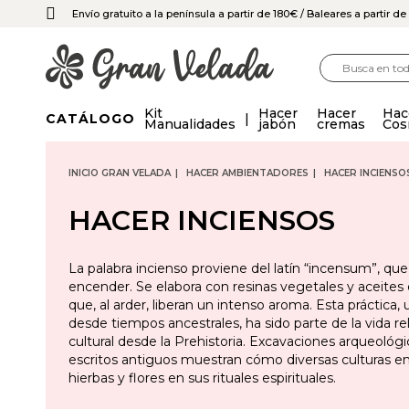
Envío gratuito a la península a partir de 180€
/ Baleares a partir d
Kit
Hacer
Hacer
Hac
CATÁLOGO
Manualidades
jabón
cremas
Cos
INICIO GRAN VELADA
HACER AMBIENTADORES
HACER INCIENSO
HACER INCIENSOS
La palabra incienso proviene del latín “incensum”, que 
encender. Se elabora con resinas vegetales y aceites 
que, al arder, liberan un intenso aroma. Esta práctica, u
desde tiempos ancestrales, ha sido parte de la vida rel
cultural desde la Prehistoria. Excavaciones arqueológi
escritos antiguos muestran cómo diversas culturas 
hierbas y flores en sus rituales espirituales.