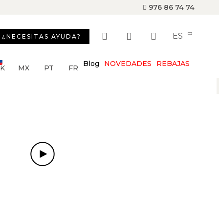
976 86 74 74
ES
¿NECESITAS AYUDA?
Blog
NOVEDADES
REBAJAS
SK
MX
PT
FR