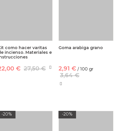
Kit como hacer varitas
Goma arabiga grano
de incienso. Materiales e
instrucciones
22,00 €
27,50 €
2,91 €
/ 100 gr
3,64 €
-20%
-20%