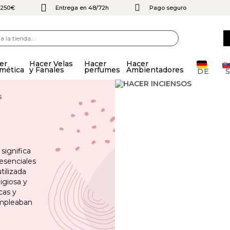
e 250€
Entrega en 48/72h
Pago seguro
er
Hacer Velas
Hacer
Hacer
mética
y Fanales
perfumes
Ambientadores
DE
S
significa
esenciales
tilizada
igiosa y
cas y
empleaban