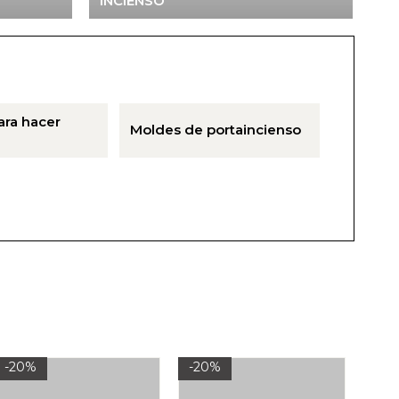
INCIENSO
ara hacer
Moldes de portaincienso
-20%
-20%