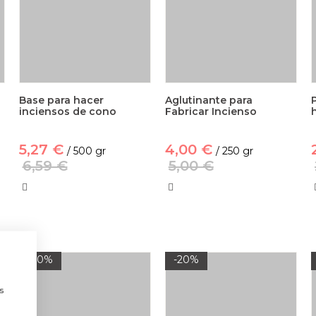
Base para hacer
Aglutinante para
inciensos de cono
Fabricar Incienso
5,27 €
4,00 €
/ 500 gr
/ 250 gr
6,59 €
5,00 €
-20%
-20%
a
s