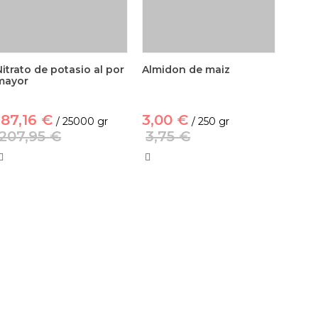
Nitrato de potasio al por
Almidon de maiz
mayor
187,16 €
3,00 €
/ 25000 gr
/ 250 gr
207,95 €
3,75 €