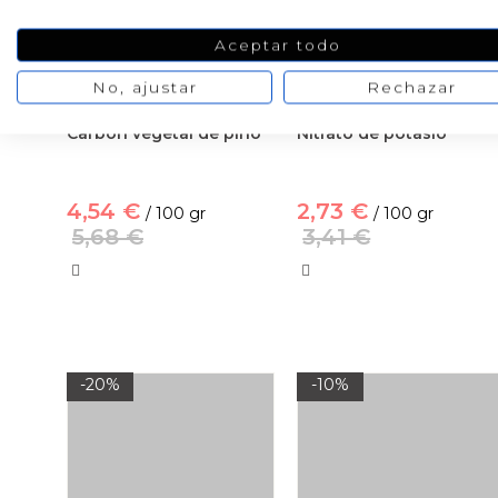
Aceptar todo
No, ajustar
Rechazar
Carbon vegetal de pino
Nitrato de potasio
4,54 €
2,73 €
/ 100 gr
/ 100 gr
5,68 €
3,41 €
-20%
-10%