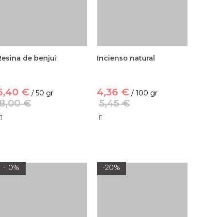
Resina de benjui
Incienso natural
6,40 €
4,36 €
/ 50 gr
/ 100 gr
8,00 €
5,45 €
-10%
-20%