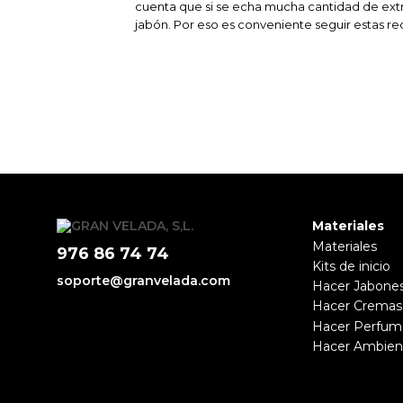
cuenta que si se echa mucha cantidad de ex
jabón. Por eso es conveniente seguir estas 
Materiales
Materiales
976 86 74 74
Kits de inicio
soporte@granvelada.com
Hacer Jabone
Hacer Cremas
Hacer Perfum
Hacer Ambien