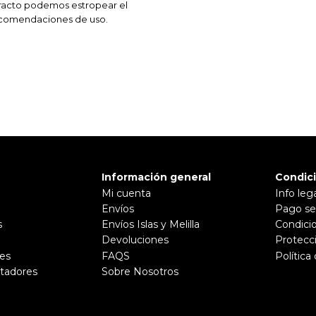
tracto podemos estropear el
recomendaciones de uso.
Información general
Condic
Mi cuenta
Info leg
Envíos
Pago se
s
Envíos Islas y Melilla
Condici
Devoluciones
Protecc
es
FAQS
Política
tadores
Sobre Nosotros