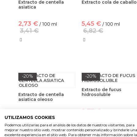
Extracto de centella
Extracto cola de caballo
asiatica
2,73 €
5,45 €
/ 100 ml
/ 100 ml
3,41 €
6,82 €
-20%
-20%
Extracto de fucus
Extracto de centella
hidrosoluble
asiatica oleoso
2,73 €
/ 100 ml
2,73 €
/ 100 ml
3,41 €
UTILIZAMOS COOKIES
3,41 €
Podemos utilizarlas para el análisis de los datos de nuestros visitantes, para
mejorar nuestro sitio web, mostrar contenido personalizado y brindarle un
excelente experiencia en el sitio web. Para obtener más información sobre la