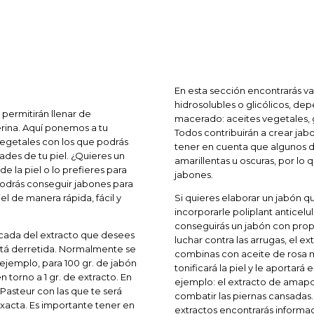
En esta sección encontrarás va
hidrosolubles o glicólicos, de
permitirán llenar de
macerado: aceites vegetales, g
erina. Aquí ponemos a tu
Todos contribuirán a crear jab
vegetales con los que podrás
tener en cuenta que algunos d
des de tu piel. ¿Quieres un
amarillentas u oscuras, por lo 
e la piel o lo prefieres para
jabones.
 podrás conseguir jabones para
el de manera rápida, fácil y
Si quieres elaborar un jabón q
incorporarle poliplant anticelu
conseguirás un jabón con prop
dicada del extracto que desees
luchar contra las arrugas, el ex
está derretida. Normalmente se
combinas con aceite de rosa m
 ejemplo, para 100 gr. de jabón
tonificará la piel y le aportará
torno a 1 gr. de extracto. En
ejemplo: el extracto de amapola
Pasteur con las que te será
combatir las piernas cansadas.
xacta. Es importante tener en
extractos encontrarás informa