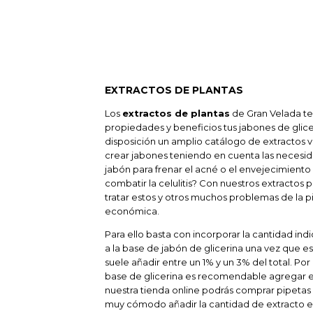
EXTRACTOS DE PLANTAS
Los
extractos de plantas
de Gran Velada te 
propiedades y beneficios tus jabones de glic
disposición un amplio catálogo de extractos 
crear jabones teniendo en cuenta las necesida
jabón para frenar el acné o el envejecimiento d
combatir la celulitis? Con nuestros extractos
tratar estos y otros muchos problemas de la pi
económica.
Para ello basta con incorporar la cantidad in
a la base de jabón de glicerina una vez que 
suele añadir entre un 1% y un 3% del total. Por
base de glicerina es recomendable agregar en 
nuestra tienda online podrás comprar pipetas 
muy cómodo añadir la cantidad de extracto e