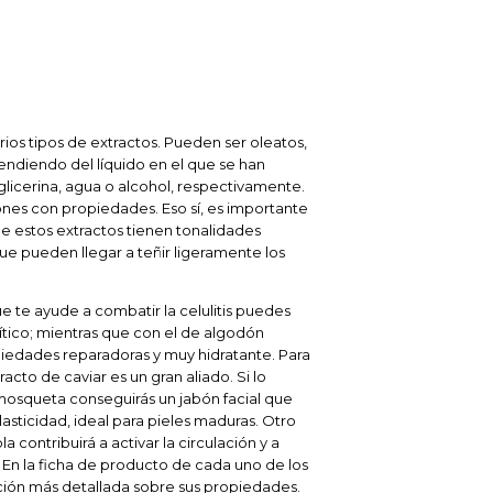
rios tipos de extractos. Pueden ser oleatos,
pendiendo del líquido en el que se han
licerina, agua o alcohol, respectivamente.
ones con propiedades. Eso sí, es importante
e estos extractos tienen tonalidades
que pueden llegar a teñir ligeramente los
ue te ayude a combatir la celulitis puedes
lítico; mientras que con el de algodón
iedades reparadoras y muy hidratante. Para
tracto de caviar es un gran aliado. Si lo
osqueta conseguirás un jabón facial que
 elasticidad, ideal para pieles maduras. Otro
 contribuirá a activar la circulación y a
 En la ficha de producto de cada uno de los
ción más detallada sobre sus propiedades.