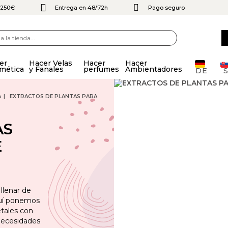
e 250€
Entrega en 48/72h
Pago seguro
er
Hacer Velas
Hacer
Hacer
mética
y Fanales
perfumes
Ambientadores
DE
A
EXTRACTOS DE PLANTAS PARA
AS
E
llenar de
quí ponemos
etales con
 necesidades