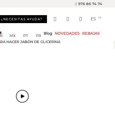
976 86 74 74
ES
¿NECESITAS AYUDA?
Blog
NOVEDADES
REBAJAS
SK
MX
PT
FR