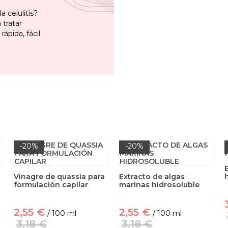
a celulitis?
 tratar
ápida, fácil
-20%
-20%
Vinagre de quassia para
Extracto de algas
formulación capilar
marinas hidrosoluble
2,55 €
2,55 €
/ 100 ml
/ 100 ml
3,18 €
3,18 €