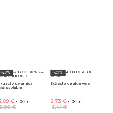
-20%
-20%
Extracto de arnica
Extracto de aloe vera
hidrosoluble
3,09 €
2,73 €
/ 100 ml
/ 100 ml
3,86 €
3,41 €