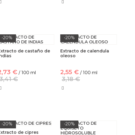
-20%
-20%
Extracto de castaño de
Extracto de calendula
indias
oleoso
2,73 €
2,55 €
/ 100 ml
/ 100 ml
3,41 €
3,18 €
-20%
-20%
Extracto de cipres