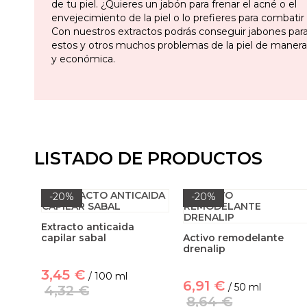
de tu piel. ¿Quieres un jabón para frenar el acné o el
envejecimiento de la piel o lo prefieres para combatir l
Con nuestros extractos podrás conseguir jabones para
estos y otros muchos problemas de la piel de manera r
y económica.
LISTADO DE PRODUCTOS
-20%
-20%
Extracto anticaida
capilar sabal
Activo remodelante
drenalip
3,45 €
/ 100 ml
6,91 €
/ 50 ml
4,32 €
8,64 €