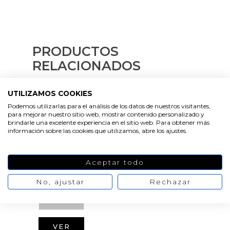
PRODUCTOS
RELACIONADOS
UTILIZAMOS COOKIES
Podemos utilizarlas para el análisis de los datos de nuestros visitantes,
FÓRMULA
para mejorar nuestro sitio web, mostrar contenido personalizado y
MEJORAD
brindarle una excelente experiencia en el sitio web. Para obtener más
A
información sobre las cookies que utilizamos, abre los ajustes.
VER
VER
VER
PRODUCTO
PRODUCTO
PRODUCTO
Aceptar todo
No, ajustar
Rechazar
VER