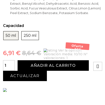
Extract, Benzyl Alcohol, Dehydroacetic Acid, Benzoic Acid,
Sorbic Acid, Fucus Vesiculosus Extract, Citrus Limon (Lemon)
Peel Extract, Sodium Benzoate, Potassium Sorbate.
Capacidad
50 ml
250 ml
Oferta
-20%
Ver la opinión
6,91 €
8,64 €
Valoración media:
10
/10 Nº
valoraciones:
1
AÑADIR AL CARRITO