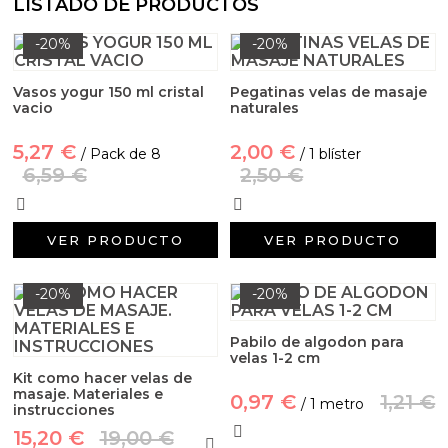
LISTADO DE PRODUCTOS
Aditivos para jabón y Cosmética
-20%
-20%
Productos químicos
Vasos yogur 150 ml cristal
Pegatinas velas de masaje
Accesorios
vacio
naturales
5,27 €
2,00 €
Libros y revistas diy
/ Pack de 8
/ 1 blíster
6,59 €
2,50 €
Conchas, caracolas y estrellas de mar
VER PRODUCTO
VER PRODUCTO
Materiales para detalles hechos a mano
-20%
-20%
Huerto ecologico
Pabilo de algodon para
Cosmética coreana K-Beauty
velas 1-2 cm
Kit como hacer velas de
masaje. Materiales e
0,97 €
1,21 €
Arenas de colores
/ 1 metro
instrucciones
15,20 €
19,00 €