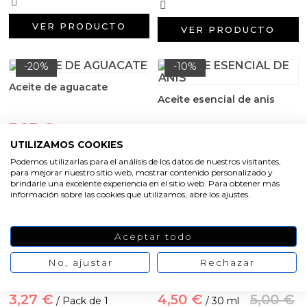
VER PRODUCTO
VER PRODUCTO
-20%
-10%
Aceite de aguacate
Aceite esencial de anis
3,27 €
/ 100 ml
6,95 €
7,73 €
4,09 €
/ 30 ml
UTILIZAMOS COOKIES
Podemos utilizarlas para el análisis de los datos de nuestros visitantes,
para mejorar nuestro sitio web, mostrar contenido personalizado y
brindarle una excelente experiencia en el sitio web. Para obtener más
VER PRODUCTO
VER PRODUCTO
información sobre las cookies que utilizamos, abre los ajustes.
-20%
-10%
Aceptar todo
Cascara de coco para velas
Aceite esencial de alcanfor
No, ajustar
Rechazar
3,27 €
4,50 €
5,00 €
/ Pack de 1
/ 30 ml