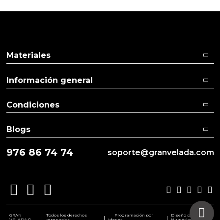
Materiales
Información general
Condiciones
Blogs
976 86 74 74
soporte@granvelada.com
GRAN
Todos los derechos
Programación por
Diseño por
|
|
|
VELADA ©
reservados
Idenet
Numéricco