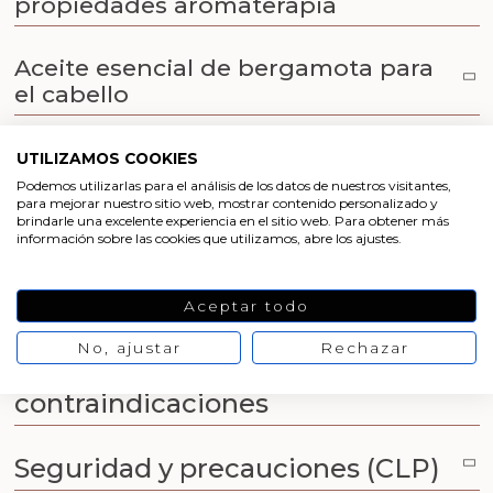
propiedades aromaterapia
Aceites y Mantecas
Aceites Esenciales
Aceite esencial de bergamota para
el cabello
Aceite esencial de bergamota barba
UTILIZAMOS COOKIES
Podemos utilizarlas para el análisis de los datos de nuestros visitantes,
para mejorar nuestro sitio web, mostrar contenido personalizado y
Aceite esencial de bergamota para
brindarle una excelente experiencia en el sitio web. Para obtener más
información sobre las cookies que utilizamos, abre los ajustes.
la piel
Bergamota aceite esencial usos
Aceptar todo
No, ajustar
Rechazar
Aceite esencial de bergamota
contraindicaciones
Seguridad y precauciones (CLP)