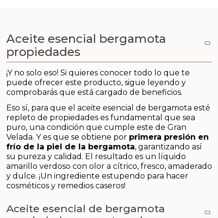
Aditivos para jabón y Cosmética
Productos químicos
Aceite esencial bergamota
propiedades
Accesorios
¡Y no solo eso! Si quieres conocer todo lo que te
Libros y revistas diy
puede ofrecer este producto, sigue leyendo y
comprobarás que está cargado de beneficios.
Conchas, caracolas y estrellas de mar
Eso sí, para que el aceite esencial de bergamota esté
repleto de propiedades es fundamental que sea
Materiales para detalles hechos a mano
puro, una condición que cumple este de Gran
Velada. Y es que se obtiene por
primera presión en
frío de la piel de la bergamota
, garantizando así
Huerto ecologico
su pureza y calidad. El resultado es un líquido
amarillo verdoso con olor a cítrico, fresco, amaderado
Cosmética coreana K-Beauty
y dulce. ¡Un ingrediente estupendo para hacer
cosméticos y remedios caseros!
Arenas de colores
Aceite esencial de bergamota