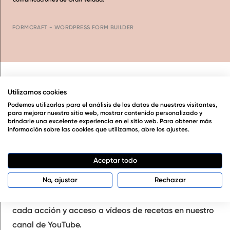
FORMCRAFT - WORDPRESS FORM BUILDER
Utilizamos cookies
Podemos utilizarlas para el análisis de los datos de nuestros visitantes,
para mejorar nuestro sitio web, mostrar contenido personalizado y
brindarle una excelente experiencia en el sitio web. Para obtener más
Descarga los manuales de Gran Velada gratis. Una
información sobre las cookies que utilizamos, abre los ajustes.
extensa recopilación temática de nuestras mejores
recetas, trucos, consejos y recomendaciones.
Aceptar todo
No, ajustar
Rechazar
Una fuente de inspiración para tu creatividad, con
guías paso a paso, trucos y consejos detallados para
cada acción y acceso a vídeos de recetas en nuestro
canal de YouTube.