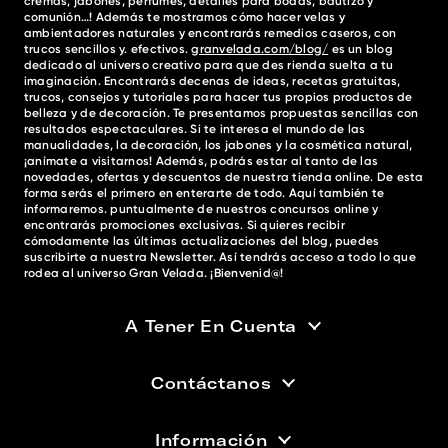
cremas, jabones, perfumes, detalles para bodas, bautizo y
comunión…! Además te mostramos cómo hacer velas y
ambientadores naturales y encontrarás remedios caseros, con
trucos sencillos y. efectivos.
granvelada.com/blog/
es un blog
dedicado al universo creativo para que des rienda suelta a tu
imaginación. Encontrarás decenas de ideas, recetas gratuitas,
trucos, consejos y tutoriales para hacer tus propios productos de
belleza y de decoración. Te presentamos propuestas sencillas con
resultados espectaculares. Si te interesa el mundo de las
manualidades, la decoración, los jabones y la cosmética natural,
¡anímate a visitarnos! Además, podrás estar al tanto de las
novedades, ofertas y descuentos de nuestra tienda online. De esta
forma serás el primero en enterarte de todo. Aquí también te
informaremos. puntualmente de nuestros concursos online y
encontrarás promociones exclusivas. Si quieres recibir
cómodamente las últimas actualizaciones del blog, puedes
suscribirte a nuestra Newsletter. Así tendrás acceso a todo lo que
rodea al universo Gran Velada. ¡Bienvenid@!
A Tener En Cuenta
Contáctanos
Información