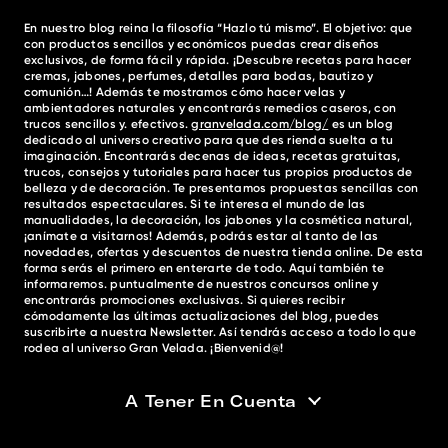
En nuestro blog reina la filosofía “Hazlo tú mismo”. El objetivo: que
con productos sencillos y económicos puedas crear diseños
exclusivos, de forma fácil y rápida. ¡Descubre recetas para hacer
cremas, jabones, perfumes, detalles para bodas, bautizo y
comunión…! Además te mostramos cómo hacer velas y
ambientadores naturales y encontrarás remedios caseros, con
trucos sencillos y. efectivos.
granvelada.com/blog/
es un blog
dedicado al universo creativo para que des rienda suelta a tu
imaginación. Encontrarás decenas de ideas, recetas gratuitas,
trucos, consejos y tutoriales para hacer tus propios productos de
belleza y de decoración. Te presentamos propuestas sencillas con
resultados espectaculares. Si te interesa el mundo de las
manualidades, la decoración, los jabones y la cosmética natural,
¡anímate a visitarnos! Además, podrás estar al tanto de las
novedades, ofertas y descuentos de nuestra tienda online. De esta
forma serás el primero en enterarte de todo. Aquí también te
informaremos. puntualmente de nuestros concursos online y
encontrarás promociones exclusivas. Si quieres recibir
cómodamente las últimas actualizaciones del blog, puedes
suscribirte a nuestra Newsletter. Así tendrás acceso a todo lo que
rodea al universo Gran Velada. ¡Bienvenid@!
A Tener En Cuenta