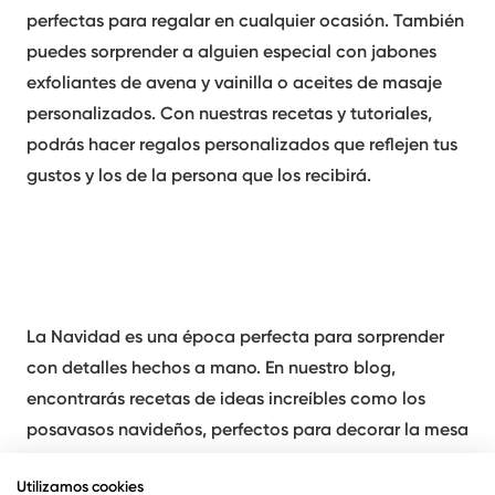
perfectas para regalar en cualquier ocasión. También
puedes sorprender a alguien especial con jabones
exfoliantes de avena y vainilla o aceites de masaje
personalizados. Con nuestras recetas y tutoriales,
podrás hacer regalos personalizados que reflejen tus
gustos y los de la persona que los recibirá.
La Navidad es una época perfecta para sorprender
con detalles hechos a mano. En nuestro blog,
encontrarás recetas de ideas increíbles como los
posavasos navideños, perfectos para decorar la mesa
en las celebraciones, o los adornos para el árbol que
Utilizamos cookies
puedes hacer tú misma. También puedes aprender a