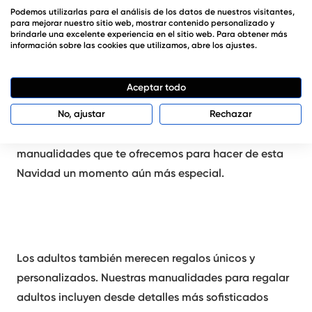
Podemos utilizarlas para el análisis de los datos de nuestros visitantes,
hacer bombas de baño con forma de muñeco de
para mejorar nuestro sitio web, mostrar contenido personalizado y
brindarle una excelente experiencia en el sitio web. Para obtener más
nieve, ideales para regalar a tus seres queridos. Estas
información sobre las cookies que utilizamos, abre los ajustes.
manualidades de Navidad para regalar
no solo son
fáciles de hacer, sino que también te permiten
Aceptar todo
personalizar cada detalle, creando un ambiente
cálido y acogedor en tu hogar. Y recuerda, esto es
No, ajustar
Rechazar
solo una muestra de la gran variedad de
manualidades que te ofrecemos para hacer de esta
Navidad un momento aún más especial.
Los adultos también merecen regalos únicos y
personalizados. Nuestras
manualidades para regalar
adultos
incluyen desde detalles más sofisticados