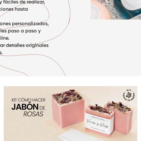
fáciles de realizar,
ciones hasta
bones personalizados,
les paso a paso y
line.
r detalles originales
s.