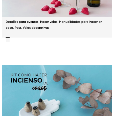
Detalles para eventos
,
Hacer velas
,
Manualidades para hacer en
casa
,
Post
,
Velas decorativas
Cómo hacer Velas de Champagne y Fresas – Receta sencilla y romántica