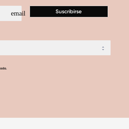
Suscribirse
email
lada.