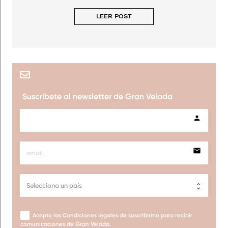
LEER POST
Suscríbete al newsletter de Gran Velada
person
email
Acepto las Condiciones legales de suscribirme para recibir
comunicaciones de Gran Velada.