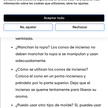
aromatizar tu hogar.
información sobre las cookies que utilizamos, abre los ajustes.
¿Es seguro usar estos conos de incienso todos
los días?
Sí, los conos de incienso hechos con
Aceptar todo
ingredientes naturales son seguros para su uso
No, ajustar
Rechazar
diario, siempre y cuando se usen en un área bien
ventilada.
¿Manchan la ropa?
Los conos de incienso no
deben manchar la ropa si se manipulan y usan
adecuadamente.
¿Cómo se utilizan los conos de incienso?
Coloca el cono en un porta-inciensos y
préndelo por la parte superior. Deja que el
incienso se queme lentamente para liberar su
aroma.
¿Puedo usar otro tipo de molde?
Sí, puedes usar