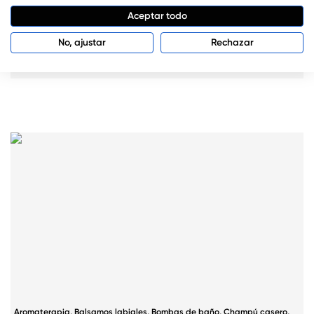
Aceptar todo
Aromaterapia
,
Balsamos labiales
,
Bombas de baño
,
Champú casero
,
Cosméticos naturales
,
Exfoliante casero
,
Hacer Cremas
,
Hacer jabones
,
No, ajustar
Rechazar
Jabón líquido
,
Jabones de glicerina
,
Jabones naturales
,
Manuales
,
Mascarillas caseras
,
Post
,
Productos capilares
Aromaterapia
,
Balsamos labiales
,
Bombas de baño
,
Champú casero
,