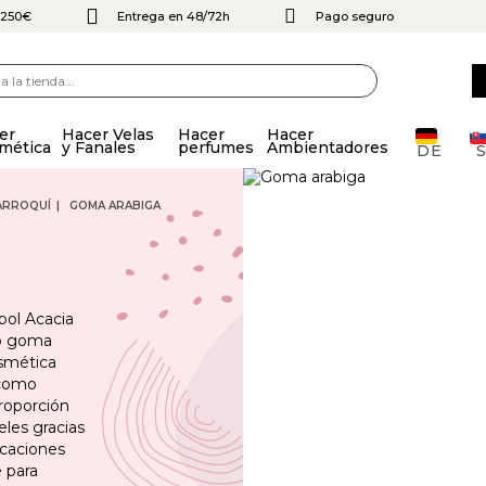
e 250€
Entrega en 48/72h
Pago seguro
er
Hacer Velas
Hacer
Hacer
mética
y Fanales
perfumes
Ambientadores
DE
ARROQUÍ
GOMA ARABIGA
bol Acacia
 o goma
osmética
 como
roporción
eles gracias
icaciones
 para