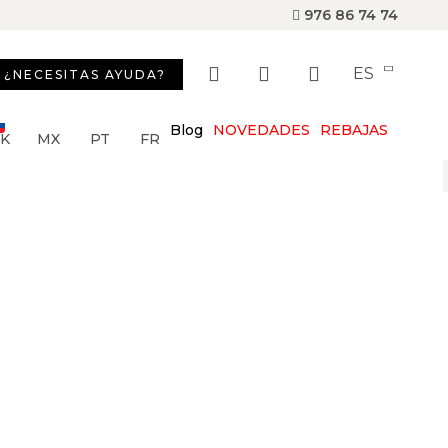
976 86 74 74
ES
¿NECESITAS AYUDA?
Blog
NOVEDADES
REBAJAS
SK
MX
PT
FR