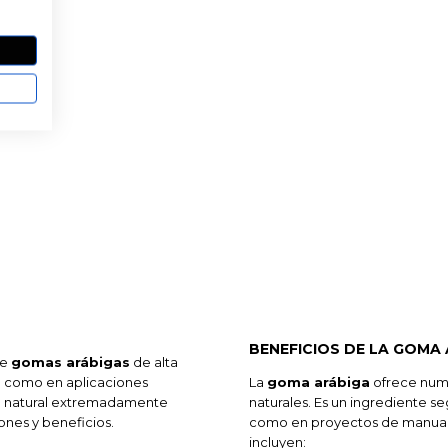
 TI
BENEFICIOS DE LA GOMA
de
gomas arábigas
de alta
a como en aplicaciones
La
goma arábiga
ofrece nume
e natural extremadamente
naturales. Es un ingrediente s
ones y beneficios.
como en proyectos de manualid
incluyen: