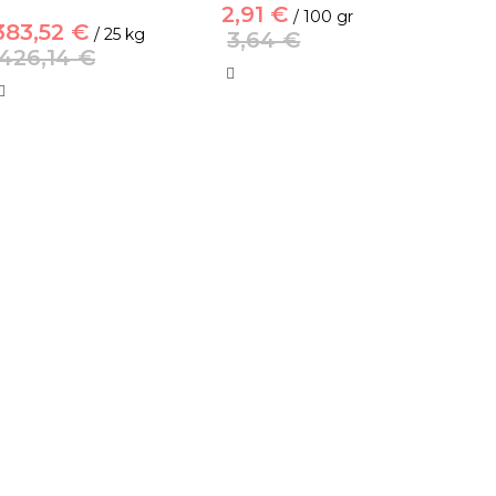
2,91 €
/ 100 gr
383,52 €
/ 25 kg
3,64 €
426,14 €