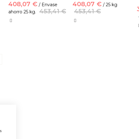
408,07 €
408,07 €
/ Envase
/ 25 kg
453,41 €
453,41 €
ahorro 25 kg.
a
s