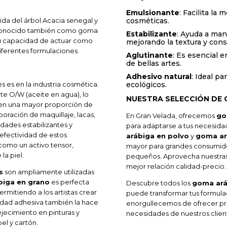
Emulsionante
: Facilita la
ida del árbol Acacia senegal y
cosméticas.
, conocido también como goma
Estabilizante
: Ayuda a man
su capacidad de actuar como
mejorando la textura y cons
diferentes formulaciones.
Aglutinante
: Es esencial e
de bellas artes.
Adhesivo natural
: Ideal p
es en la industria cosmética.
ecológicos.
te O/W (aceite en agua), lo
NUESTRA SELECCIÓN DE
ren una mayor proporción de
boración de maquillaje, lacas,
En Gran Velada, ofrecemos
go
dades estabilizantes y
para adaptarse a tus necesid
 efectividad de estos
arábiga en polvo
y
goma ar
como un activo tensor,
mayor para grandes consumido
la piel.
pequeños. Aprovecha nuestras o
mejor relación calidad-precio.
s
son ampliamente utilizadas
iga en grano
es perfecta
Descubre todos los
goma ará
ermitiendo a los artistas crear
puede transformar tus formula
cidad adhesiva también la hace
enorgullecemos de ofrecer prod
jecimiento en pinturas y
necesidades de nuestros clien
l y cartón.