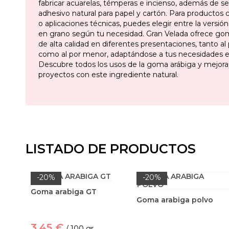
fabricar acuarelas, témperas e incienso, además de se
adhesivo natural para papel y cartón. Para productos
o aplicaciones técnicas, puedes elegir entre la versió
en grano según tu necesidad. Gran Velada ofrece go
de alta calidad en diferentes presentaciones, tanto a
como al por menor, adaptándose a tus necesidades es
Descubre todos los usos de la goma arábiga y mejora
proyectos con este ingrediente natural.
LISTADO DE PRODUCTOS
-20%
-20%
Goma arabiga GT
Goma arabiga polvo
3,45 €
/ 100 gr