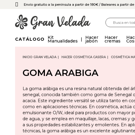
Envío gratuito a la península a partir de 180€
/ Baleares a partir d
Kit
Hacer
Hacer
Hac
CATÁLOGO
Manualidades
jabón
cremas
Cos
INICIO GRAN VELADA
HACER COSMÉTICA CASERA
COSMÉTICA M
GOMA ARABIGA
La goma arábiga es una resina natural obtenida del ár
senegal, conocida también como goma de Senegal
acacia. Este ingrediente versátil se utiliza tanto en c
como en aplicaciones técnicas. En cosmética, actúa
emulsionante O/W, ideal para productos con mayor p
de agua, y se emplea en maquillaje, lacas, cremas y g
a sus propiedades estabilizantes y emolientes. En apl
técnicas, la goma arábiga es un excelente aglutinante