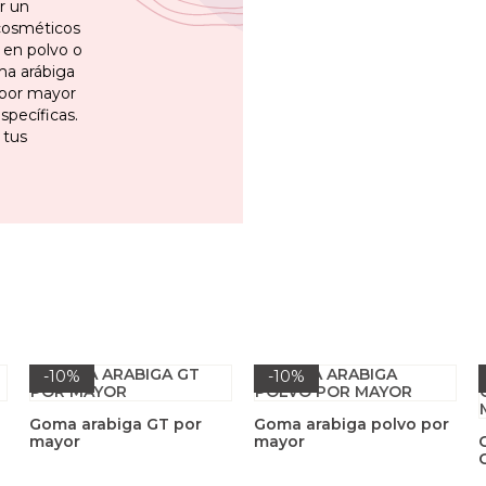
r un
 cosméticos
n en polvo o
ma arábiga
l por mayor
pecíficas.
 tus
-10%
-10%
Goma arabiga GT por
Goma arabiga polvo por
mayor
mayor