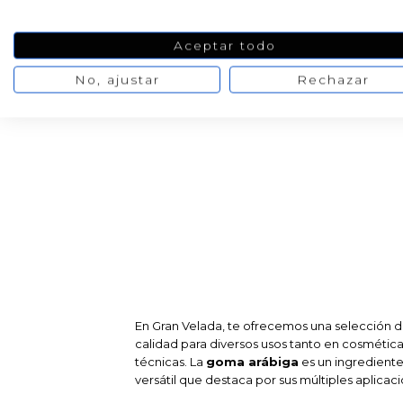
Aceptar todo
No, ajustar
Rechazar
PRODUCTOS PENSADOS PARA
En Gran Velada, te ofrecemos una selección 
calidad para diversos usos tanto en cosmétic
técnicas. La
goma arábiga
es un ingredient
versátil que destaca por sus múltiples aplicaci