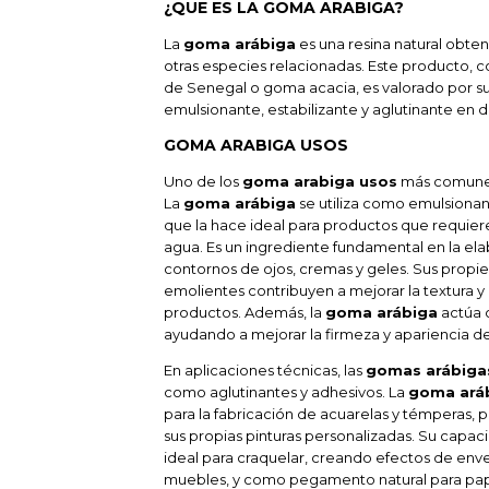
¿QUE ES LA GOMA ARABIGA?
La
goma arábiga
es una resina natural obten
otras especies relacionadas. Este producto
de Senegal o goma acacia, es valorado por 
emulsionante, estabilizante y aglutinante en 
GOMA ARABIGA USOS
Uno de los
goma arabiga usos
más comunes 
La
goma arábiga
se utiliza como emulsionan
que la hace ideal para productos que requie
agua. Es un ingrediente fundamental en la ela
contornos de ojos, cremas y geles. Sus propie
emolientes contribuyen a mejorar la textura y
productos. Además, la
goma arábiga
actúa 
ayudando a mejorar la firmeza y apariencia de 
En aplicaciones técnicas, las
gomas arábiga
como aglutinantes y adhesivos. La
goma aráb
para la fabricación de acuarelas y témperas, p
sus propias pinturas personalizadas. Su capa
ideal para craquelar, creando efectos de enve
muebles, y como pegamento natural para pape