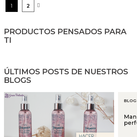
1
2
PRODUCTOS PENSADOS PARA
TI
ÚLTIMOS POSTS DE NUESTROS
BLOGS
BLOG
Manu
per