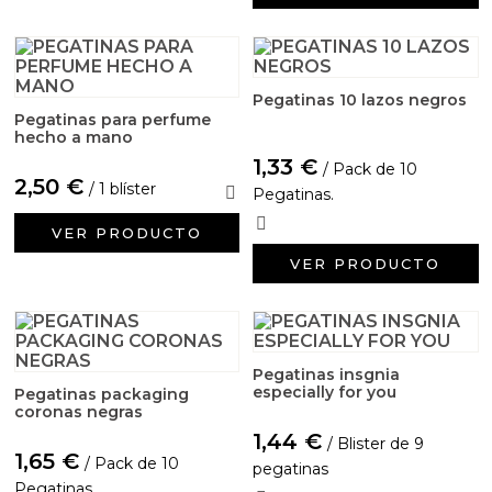
Aditivos para jabón y Cosmética
Productos químicos
Pegatinas 10 lazos negros
Accesorios
Pegatinas para perfume
hecho a mano
1,33 €
/ Pack de 10
Libros y revistas diy
2,50 €
/ 1 blíster
Pegatinas.
Conchas, caracolas y estrellas de mar
VER PRODUCTO
VER PRODUCTO
Materiales para detalles hechos a mano
Huerto ecologico
Pegatinas insgnia
Cosmética coreana K-Beauty
especially for you
Pegatinas packaging
coronas negras
1,44 €
/ Blister de 9
Arenas de colores
1,65 €
/ Pack de 10
pegatinas
Pegatinas.