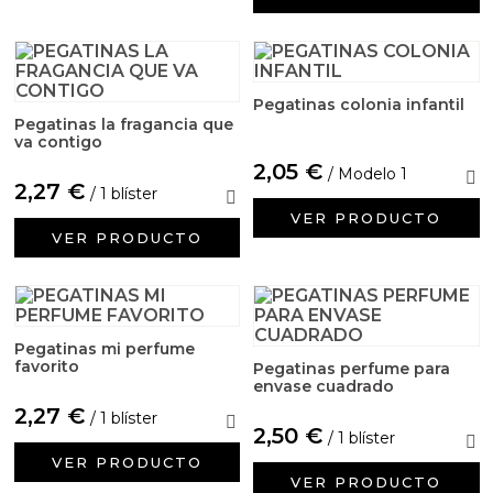
Emulsionantes Cosméticos
Cortador de jabon artesanal
Arcillas sales y exfoliantes
Moldes para hacer velas originales
Recipientes para velas
Aceite de Coco
Productos quimicos grado cosmético
Pegatinas colonia infantil
Moldes velas despedida de soltera
Leches, aguas e hidrolatos
Pegatinas la fragancia que
Granulos exfoliantes para cremas
va contigo
Moldes velas para rituales
Recambio ambientador
2,05 €
/ Modelo 1
2,27 €
/ 1 blíster
Pegatinas para cremas
Moldes para pantallas de parafina
VER PRODUCTO
Productos personalizados
VER PRODUCTO
Espátulas para Crema
Purpurinas, micas y nacarantes
Etiquetas para regalos
Pegatinas mi perfume
favorito
Pegatinas perfume para
envase cuadrado
Conservantes, Fijadores y reguladores de PH
2,27 €
/ 1 blíster
2,50 €
/ 1 blíster
Arcillas
VER PRODUCTO
VER PRODUCTO