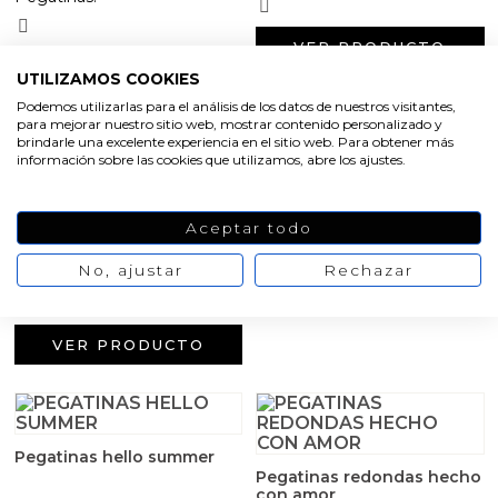
Aceites y Mantecas
VER PRODUCTO
Aceites Esenciales
VER PRODUCTO
UTILIZAMOS COOKIES
Podemos utilizarlas para el análisis de los datos de nuestros visitantes,
para mejorar nuestro sitio web, mostrar contenido personalizado y
brindarle una excelente experiencia en el sitio web. Para obtener más
Pegatinas Paris
información sobre las cookies que utilizamos, abre los ajustes.
Pegatina sello vintage
Paris
2,73 €
/ 1 blíster
Aceptar todo
2,05 €
/ Blister de 9
No, ajustar
Rechazar
pegatinas
VER PRODUCTO
VER PRODUCTO
Pegatinas hello summer
Pegatinas redondas hecho
con amor