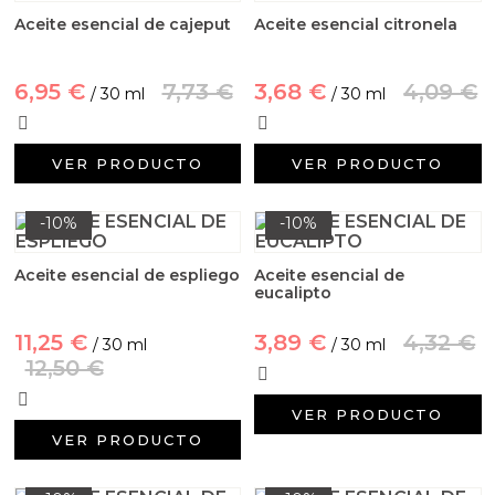
Aditivos para jabón y Cosmética
Aceite esencial de cajeput
Aceite esencial citronela
Productos químicos
6,95 €
7,73 €
3,68 €
4,09 €
/ 30 ml
/ 30 ml
Accesorios
VER PRODUCTO
VER PRODUCTO
Libros y revistas diy
-10%
-10%
Conchas, caracolas y estrellas de mar
Aceite esencial de espliego
Aceite esencial de
Materiales para detalles hechos a mano
eucalipto
Huerto ecologico
11,25 €
3,89 €
4,32 €
/ 30 ml
/ 30 ml
12,50 €
Cosmética coreana K-Beauty
VER PRODUCTO
VER PRODUCTO
Arenas de colores