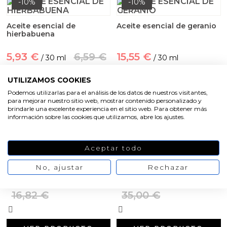
-10%
-10%
Aceites y Mantecas
Aceite esencial de
Aceite esencial de geranio
Aceites Esenciales
hierbabuena
5,93 €
6,59 €
15,55 €
/ 30 ml
/ 30 ml
17,27 €
UTILIZAMOS COOKIES
VER PRODUCTO
Podemos utilizarlas para el análisis de los datos de nuestros visitantes,
para mejorar nuestro sitio web, mostrar contenido personalizado y
VER PRODUCTO
brindarle una excelente experiencia en el sitio web. Para obtener más
información sobre las cookies que utilizamos, abre los ajustes.
-10%
-10%
Aceptar todo
Aceite esencial de hinojo
Aceite esencial de jengibre
No, ajustar
Rechazar
15,14 €
31,50 €
/ 100 ml
/ 100 ml
16,82 €
35,00 €