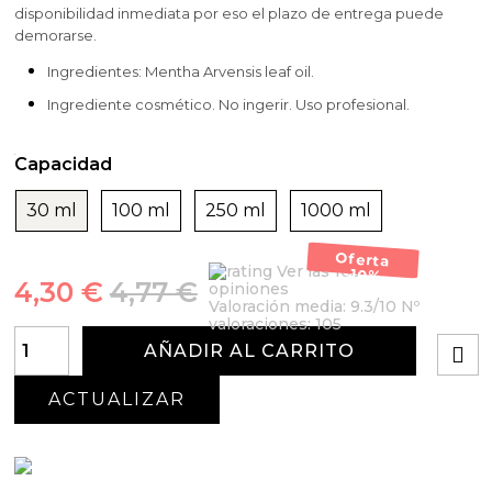
disponibilidad inmediata por eso el plazo de entrega puede
demorarse.
Ingredientes: Mentha Arvensis leaf oil.
Ingrediente cosmético. No ingerir. Uso profesional.
Capacidad
30 ml
100 ml
250 ml
1000 ml
Oferta
Ver las 105
-10%
4,30 €
4,77 €
opiniones
Valoración media:
9.3
/10 Nº
valoraciones:
105
AÑADIR AL CARRITO