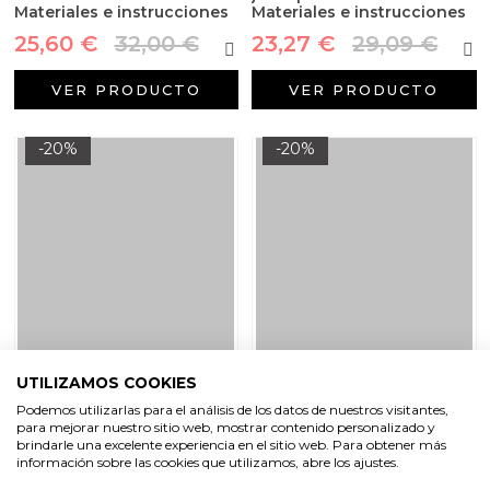
Materiales e instrucciones
Materiales e instrucciones
25,60 €
32,00 €
23,27 €
29,09 €
VER PRODUCTO
VER PRODUCTO
-20%
-20%
Kit como hacer jabon de
Kit como hacer tecnica
UTILIZAMOS COOKIES
rosas. Materiales e
swirl con jabon blanco.
Podemos utilizarlas para el análisis de los datos de nuestros visitantes,
instrucciones
Materiales e instrucciones
para mejorar nuestro sitio web, mostrar contenido personalizado y
22,18 €
25,60 €
32,00 €
brindarle una excelente experiencia en el sitio web. Para obtener más
/ etiqueta
información sobre las cookies que utilizamos, abre los ajustes.
27,73 €
personalizada