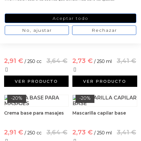
Aceites y Mantecas
VER PRODUCTO
VER PRODUCTO
Aceites Esenciales
Aceptar todo
-20%
-20%
No, ajustar
Rechazar
Crema base hidratante
Crema de afeitar base
2,91 €
3,64 €
2,73 €
3,41 €
/ 250 cc
/ 250 ml
VER PRODUCTO
VER PRODUCTO
-20%
-20%
Crema base para masajes
Mascarilla capilar base
2,91 €
3,64 €
2,73 €
3,41 €
/ 250 cc
/ 250 ml