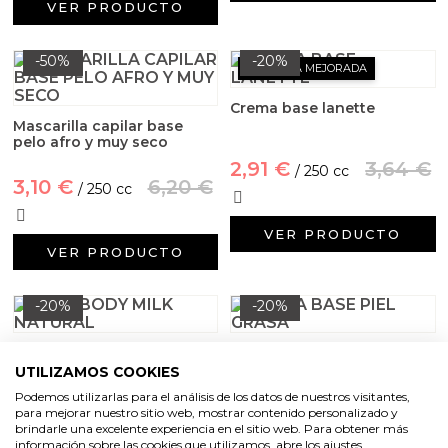
Aditivos para jabón y Cosmética
VER PRODUCTO
Productos químicos
-50%
-20%
FÓRMULA MEJORADA
Accesorios
Crema base lanette
Mascarilla capilar base
pelo afro y muy seco
Libros y revistas diy
2,91 €
3,64 €
/ 250 cc
3,10 €
6,20 €
/ 250 cc
Conchas, caracolas y estrellas de mar
VER PRODUCTO
VER PRODUCTO
Materiales para detalles hechos a mano
Huerto ecologico
-20%
-20%
Base body milk natural
Crema base piel grasa
Cosmética coreana K-Beauty
UTILIZAMOS COOKIES
Podemos utilizarlas para el análisis de los datos de nuestros visitantes,
Arenas de colores
2,91 €
3,64 €
2,91 €
3,64 €
para mejorar nuestro sitio web, mostrar contenido personalizado y
/ 250 cc
/ 250 cc
brindarle una excelente experiencia en el sitio web. Para obtener más
información sobre las cookies que utilizamos, abre los ajustes.