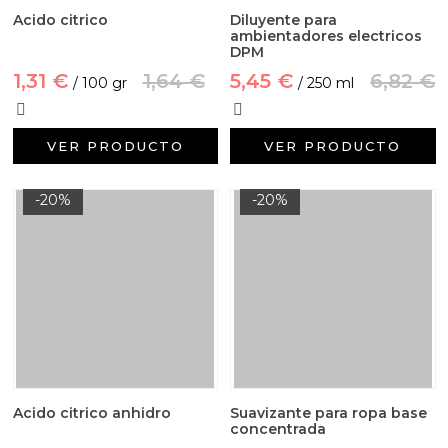
Acido citrico
Diluyente para
ambientadores electricos
DPM
1,31 €
1,64 €
5,45 €
6,82 €
/ 100 gr
/ 250 ml
VER PRODUCTO
VER PRODUCTO
-20%
-20%
Acido citrico anhidro
Suavizante para ropa base
concentrada