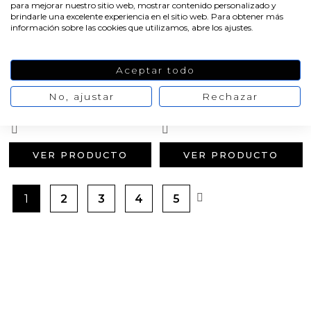
para mejorar nuestro sitio web, mostrar contenido personalizado y
brindarle una excelente experiencia en el sitio web. Para obtener más
información sobre las cookies que utilizamos, abre los ajustes.
Nitrato de sodio grado
Borax
Aceptar todo
tecnico
No, ajustar
Rechazar
4,73 €
5,91 €
0,92 €
1,15 €
/ 500 gr
/ 100 gr
VER PRODUCTO
VER PRODUCTO
1
2
3
4
5