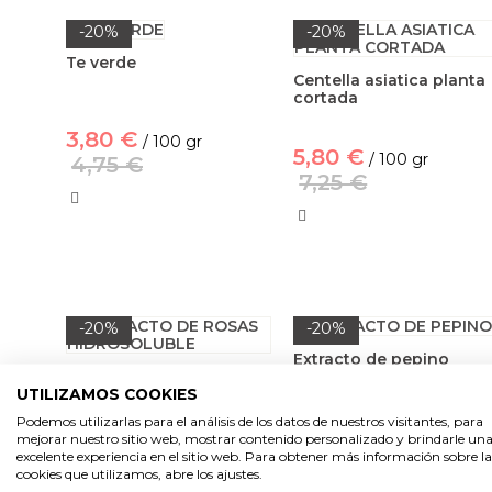
-20%
-20%
Te verde
Centella asiatica planta
cortada
3,80 €
/ 100 gr
5,80 €
/ 100 gr
4,75 €
7,25 €
-20%
-20%
Extracto de pepino
Extracto de rosas
hidrosoluble
UTILIZAMOS COOKIES
Podemos utilizarlas para el análisis de los datos de nuestros visitantes, para
2,73 €
/ 100 ml
mejorar nuestro sitio web, mostrar contenido personalizado y brindarle un
3,09 €
/ 100 ml
excelente experiencia en el sitio web. Para obtener más información sobre la
3,41 €
cookies que utilizamos, abre los ajustes.
3,86 €