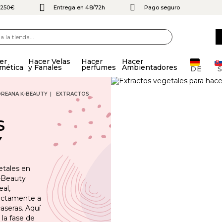
e 250€
Entrega en 48/72h
Pago seguro
er
Hacer Velas
Hacer
Hacer
mética
y Fanales
perfumes
Ambientadores
DE
OREANA K-BEAUTY
EXTRACTOS
S
Y
etales en
K-Beauty
eal,
rectamente a
aseras. Aquí
la fase de