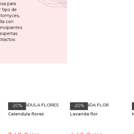
osa para
r tipo de
ctomyces,
lla con
incipiantes
expertas
tractos
-20%
-20%
Calendula flores
Lavanda flor