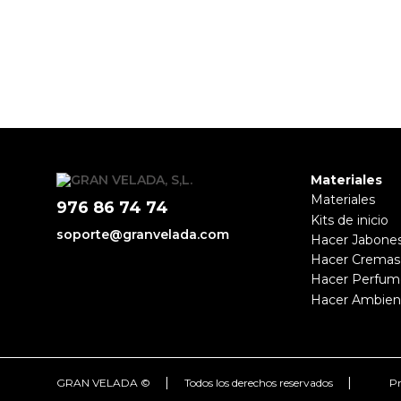
Materiales
Materiales
976 86 74 74
Kits de inicio
soporte@granvelada.com
Hacer Jabone
Hacer Cremas
Hacer Perfum
Hacer Ambien
|
|
GRAN VELADA ©
Todos los derechos reservados
Pr