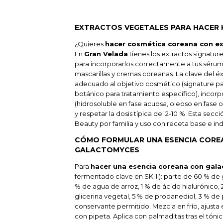
EXTRACTOS VEGETALES PARA HACER 
¿Quieres
hacer cosmética coreana con ex
En
Gran Velada
tienes los extractos signatur
para incorporarlos correctamente a tus sérums
mascarillas y cremas coreanas. La clave del éxi
adecuado al objetivo cosmético (signature pa
botánico para tratamiento específico), incorpo
(hidrosoluble en fase acuosa, oleoso en fase o
y respetar la dosis típica del 2-10 %. Esta secc
Beauty por familia y uso con receta base e in
CÓMO FORMULAR UNA ESENCIA CORE
GALACTOMYCES
Para
hacer una esencia coreana con gal
fermentado clave en SK-II): parte de 60 % de
% de agua de arroz, 1 % de ácido hialurónico,
glicerina vegetal, 5 % de propanediol, 3 % de
conservante permitido. Mezcla en frío, ajusta e
con pipeta. Aplica con palmaditas tras el tóni