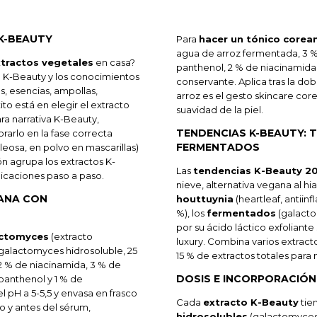
K-BEAUTY
Para
hacer un tónico corea
agua de arroz fermentada, 3 % 
tractos vegetales
en casa?
panthenol, 2 % de niacinamida e
e K-Beauty y los conocimientos
conservante. Aplica tras la dob
, esencias, ampollas,
arroz es el gesto skincare cor
to está en elegir el extracto
suavidad de la piel.
ra narrativa K-Beauty,
TENDENCIAS K-BEAUTY: 
rarlo en la fase correcta
FERMENTADOS
leosa, en polvo en mascarillas)
ión agrupa los extractos K-
Las
tendencias K-Beauty 2
dicaciones paso a paso.
nieve, alternativa vegana al hia
ANA CON
houttuynia
(heartleaf, antiin
%), los
fermentados
(galacto
por su ácido láctico exfoliante
actomyces
(extracto
luxury. Combina varios extract
 galactomyces hidrosoluble, 25
15 % de extractos totales para 
 2 % de niacinamida, 3 % de
DOSIS E INCORPORACIÓN
 panthenol y 1 % de
l pH a 5-5,5 y envasa en frasco
Cada
extracto K-Beauty
tien
co y antes del sérum,
hidrosolubles
(galactomyces, 