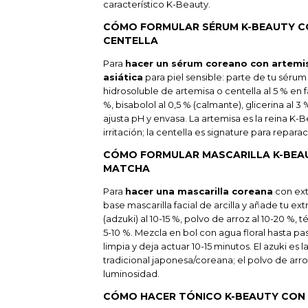
característico K-Beauty.
CÓMO FORMULAR SÉRUM K-BEAUTY C
CENTELLA
Para
hacer un sérum coreano con artemi
asiática
para piel sensible: parte de tu séru
hidrosoluble de artemisa o centella al 5 % en fa
%, bisabolol al 0,5 % (calmante), glicerina al 
ajusta pH y envasa. La artemisa es la reina K
irritación; la centella es signature para repara
CÓMO FORMULAR MASCARILLA K-BEAU
MATCHA
Para
hacer una mascarilla coreana
con ext
base mascarilla facial de arcilla y añade tu ex
(adzuki) al 10-15 %, polvo de arroz al 10-20 %,
5-10 %. Mezcla en bol con agua floral hasta pa
limpia y deja actuar 10-15 minutos. El azuki es 
tradicional japonesa/coreana; el polvo de arr
luminosidad.
CÓMO HACER TÓNICO K-BEAUTY CON