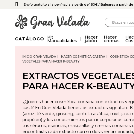
Envío gratuito a la península a partir de 180€
/ Baleares a partir d
Kit
Hacer
Hacer
Hac
CATÁLOGO
Manualidades
jabón
cremas
Cos
INICIO GRAN VELADA
HACER COSMÉTICA CASERA
COSMÉTICA C
VEGETALES PARA HACER K-BEAUTY
EXTRACTOS VEGETALE
PARA HACER K-BEAUT
¿Quieres hacer cosmética coreana con extractos veg
casa? En Gran Velada tienes los extractos signature 
(arroz, té verde, ginseng, centella asiática, miel, jalea r
propóleo) y los conocimientos para incorporarlos cor
tus sérums, esencias, mascarillas y cremas coreanas c
encontrarás cada extracto con su dosis recomendada, 