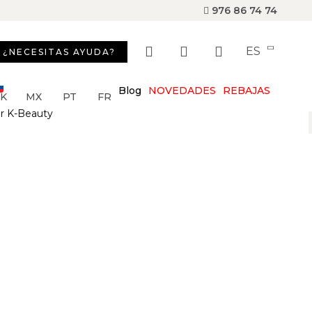
976 86 74 74
ES
¿NECESITAS AYUDA?
Blog
NOVEDADES
REBAJAS
SK
MX
PT
FR