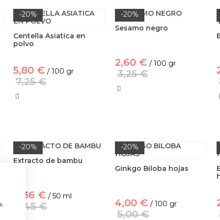
-20%
-20%
Sesamo negro
Centella Asiatica en
polvo
2,60 €
/ 100 gr
5,80 €
/ 100 gr
3,25 €
7,25 €
-20%
-20%
Extracto de bambu
Ginkgo Biloba hojas
4,36 €
/ 50 ml
a
4,00 €
/ 100 gr
s
5,45 €
5,00 €