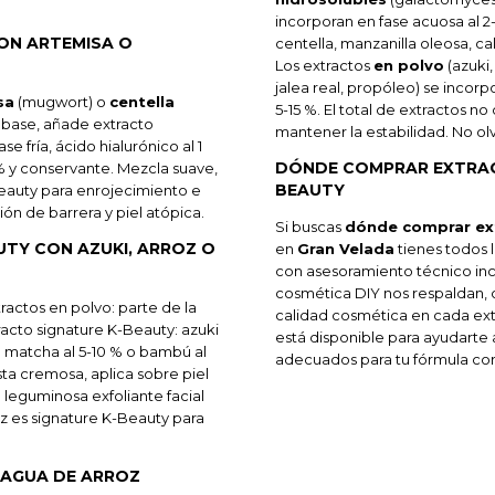
incorporan en fase acuosa al 2
ON ARTEMISA O
centella, manzanilla oleosa, ca
Los extractos
en polvo
(azuki,
jalea real, propóleo) se incorp
sa
(mugwort) o
centella
5-15 %. El total de extractos no
m base, añade extracto
mantener la estabilidad. No ol
se fría, ácido hialurónico al 1
DÓNDE COMPRAR EXTRAC
3 % y conservante. Mezcla suave,
BEAUTY
-Beauty para enrojecimiento e
ción de barrera y piel atópica.
Si buscas
dónde comprar ext
TY CON AZUKI, ARROZ O
en
Gran Velada
tienes todos 
con asesoramiento técnico inc
cosmética DIY nos respaldan, 
ractos en polvo: parte de la
calidad cosmética en cada ext
tracto signature K-Beauty: azuki
está disponible para ayudarte a 
 té matcha al 5-10 % o bambú al
adecuados para tu fórmula co
sta cremosa, aplica sobre piel
la leguminosa exfoliante facial
oz es signature K-Beauty para
 AGUA DE ARROZ