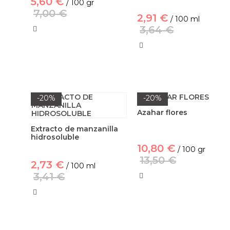
5,60 €
/ 100 gr
7,00 €
2,91 €
/ 100 ml
3,64 €
-20%
-20%
Azahar flores
Extracto de manzanilla
hidrosoluble
10,80 €
/ 100 gr
13,50 €
2,73 €
/ 100 ml
3,41 €