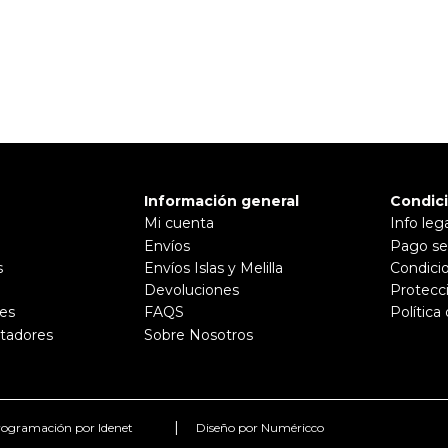
Información general
Condic
Mi cuenta
Info leg
Envíos
Pago se
s
Envíos Islas y Melilla
Condici
Devoluciones
Protecc
es
FAQS
Política
tadores
Sobre Nosotros
|
ogramación por Idenet
Diseño por Numéricco