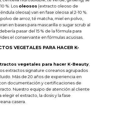
-10 %. Los
oleosos
(extracto oleoso de
léndula oleosa) van en fase oleosa al 2-10 %.
 polvo de arroz, té matcha, miel en polvo,
oran en bases para mascarilla o sugar scrub al
 debería pasar del 15 % de la fórmula para
vides el conservante en fórmulas acuosas.
TOS VEGETALES PARA HACER K-
ractos vegetales para hacer K-Beauty
,
los extractos signature coreanos agrupados
luido. Más de 20 años de experiencia en
con documentación y certificaciones de
racto. Nuestro equipo de atención al cliente
elegir el extracto, la dosis y la fase
reana casera.