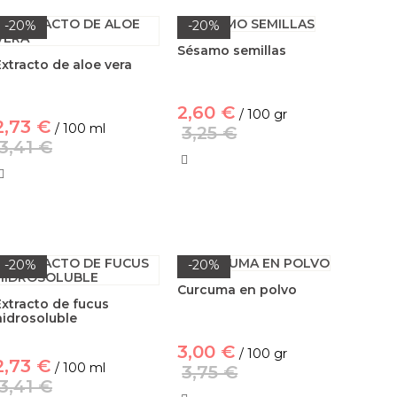
-20%
-20%
Sésamo semillas
Extracto de aloe vera
2,60 €
/ 100 gr
2,73 €
/ 100 ml
3,25 €
3,41 €
-20%
-20%
Curcuma en polvo
Extracto de fucus
hidrosoluble
3,00 €
/ 100 gr
2,73 €
/ 100 ml
3,75 €
3,41 €