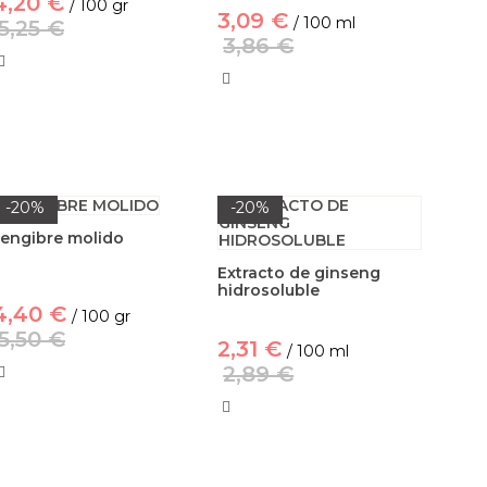
4,20 €
/ 100 gr
3,09 €
/ 100 ml
5,25 €
3,86 €
-20%
-20%
Jengibre molido
Extracto de ginseng
hidrosoluble
4,40 €
/ 100 gr
5,50 €
2,31 €
/ 100 ml
2,89 €