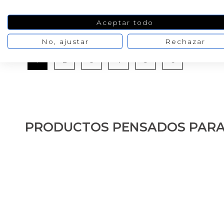
Aceptar todo
No, ajustar
Rechazar
…
1
2
3
4
5
6
PRODUCTOS PENSADOS PARA