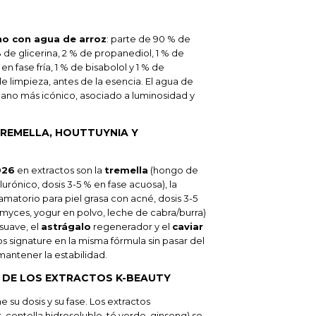
no con agua de arroz
: parte de 90 % de
de glicerina, 2 % de propanediol, 1 % de
n fase fría, 1 % de bisabolol y 1 % de
le limpieza, antes de la esencia. El agua de
eano más icónico, asociado a luminosidad y
TREMELLA, HOUTTUYNIA Y
026
en extractos son la
tremella
(hongo de
lurónico, dosis 3-5 % en fase acuosa), la
flamatorio para piel grasa con acné, dosis 3-5
myces, yogur en polvo, leche de cabra/burra)
 suave, el
astrágalo
regenerador y el
caviar
os signature en la misma fórmula sin pasar del
mantener la estabilidad.
 DE LOS EXTRACTOS K-BEAUTY
e su dosis y su fase. Los extractos
centella hidrosoluble, té verde, ginseng) se