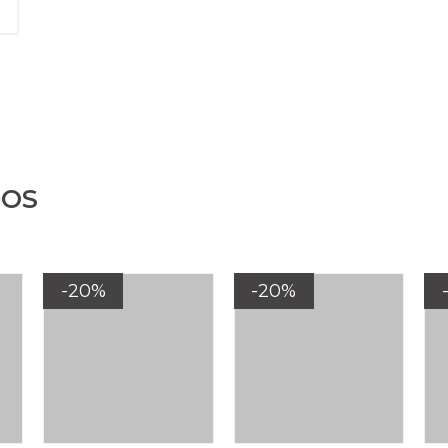
DOS
-20%
-20%