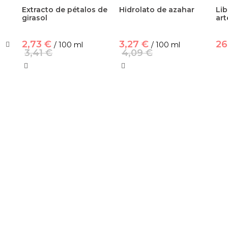
Extracto de pétalos de
Hidrolato de azahar
Li
girasol
art
2,73 €
3,27 €
26
/ 100 ml
/ 100 ml
3,41 €
4,09 €