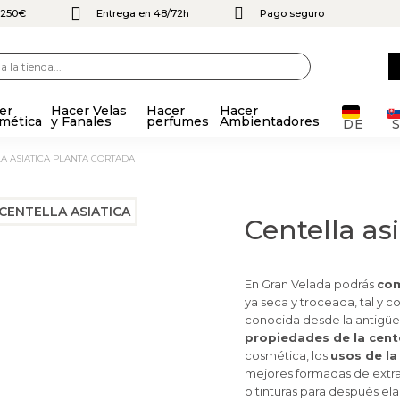
e 250€
Entrega en 48/72h
Pago seguro
er
Hacer Velas
Hacer
Hacer
mética
y Fanales
perfumes
Ambientadores
DE
LA ASIATICA PLANTA CORTADA
Centella as
En Gran Velada podrás
com
ya seca y troceada, tal y 
conocida desde la antigüed
propiedades de la cente
cosmética, los
usos de la
mejores formadas de extra
o tinturas para después el