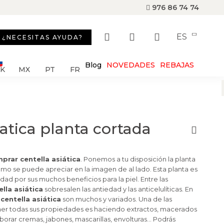
976 86 74 74
ES
¿NECESITAS AYUDA?
Blog
NOVEDADES
REBAJAS
SK
MX
PT
FR
iatica planta cortada
prar centella asiática
. Ponemos a tu disposición la planta
como se puede apreciar en la imagen de al lado. Esta planta es
ad por sus muchos beneficios para la piel. Entre las
lla asiática
sobresalen las antiedad y las anticelulíticas. En
 centella asiática
son muchos y variados. Una de las
er todas sus propiedades es haciendo extractos, macerados
aborar cremas, jabones, mascarillas, envolturas… Podrás