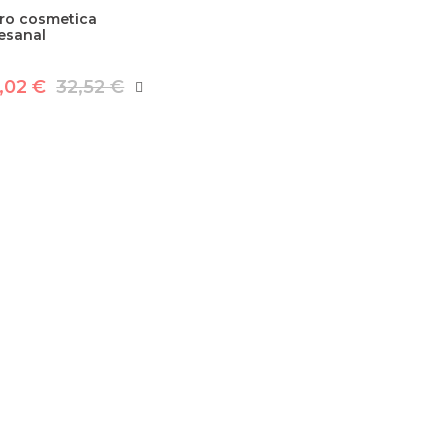
bro cosmetica
esanal
,02 €
32,52 €