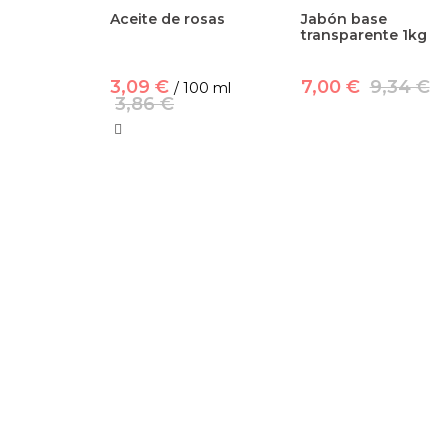
Aceite de rosas
Jabón base
transparente 1kg
3,09 €
7,00 €
9,34 €
/ 100 ml
3,86 €