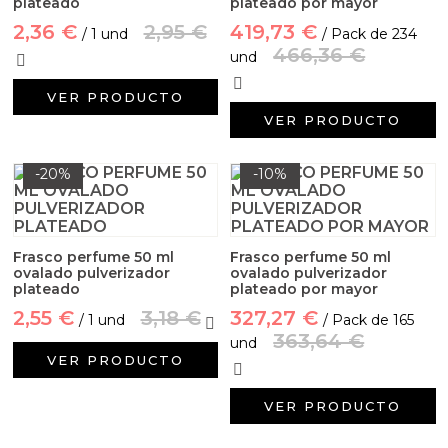
plateado
plateado por mayor
Aditivos para jabón y Cosmética
2,36 €
2,95 €
419,73 €
/ 1 und
/ Pack de 234
466,36 €
Productos químicos
und
VER PRODUCTO
Accesorios
VER PRODUCTO
Libros y revistas diy
-20%
-10%
Conchas, caracolas y estrellas de mar
Materiales para detalles hechos a mano
Frasco perfume 50 ml
Frasco perfume 50 ml
ovalado pulverizador
ovalado pulverizador
plateado
plateado por mayor
Huerto ecologico
2,55 €
3,18 €
327,27 €
/ 1 und
/ Pack de 165
363,64 €
und
Cosmética coreana K-Beauty
VER PRODUCTO
Arenas de colores
VER PRODUCTO