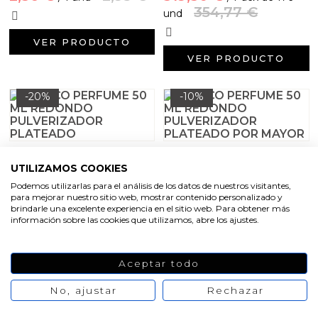
354,77 €
und
VER PRODUCTO
VER PRODUCTO
-20%
-10%
Frasco perfume 50 ml
Frasco perfume 50 ml
redondo pulverizador
redondo pulverizador
UTILIZAMOS COOKIES
plateado
plateado por mayor
Podemos utilizarlas para el análisis de los datos de nuestros visitantes,
2,73 €
3,41 €
304,36 €
para mejorar nuestro sitio web, mostrar contenido personalizado y
/ 1 und
/ Pack de 140
brindarle una excelente experiencia en el sitio web. Para obtener más
338,18 €
información sobre las cookies que utilizamos, abre los ajustes.
VER PRODUCTO
VER PRODUCTO
Aceptar todo
No, ajustar
Rechazar
-20%
-10%