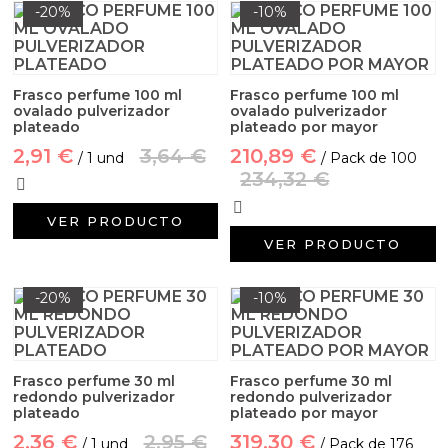
Aceites y Mantecas
-20%
-10%
Aceites Esenciales
Frasco perfume 100 ml
Frasco perfume 100 ml
ovalado pulverizador
ovalado pulverizador
plateado
plateado por mayor
2,91 €
3,64 €
210,89 €
/ 1 und
/ Pack de 100
234,32 €
VER PRODUCTO
VER PRODUCTO
-20%
-10%
Frasco perfume 30 ml
Frasco perfume 30 ml
redondo pulverizador
redondo pulverizador
plateado
plateado por mayor
2,36 €
2,95 €
319,30 €
/ 1 und
/ Pack de 176