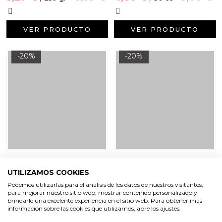
VER PRODUCTO
VER PRODUCTO
-20%
-20%
Partículas exfoliantes de
Arcilla marron chocolate
azucar ultrafinas 300
UTILIZAMOS COOKIES
micras
Podemos utilizarlas para el análisis de los datos de nuestros visitantes,
1,64 €
2,05 €
2,73 €
3,41 €
/ 100 gr
/ 250 gr
para mejorar nuestro sitio web, mostrar contenido personalizado y
brindarle una excelente experiencia en el sitio web. Para obtener más
información sobre las cookies que utilizamos, abre los ajustes.