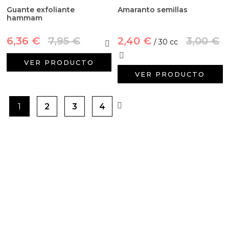
Guante exfoliante
Amaranto semillas
hammam
6,36 €
7,95 €
2,40 €
3,00 €
/ 30 cc
VER PRODUCTO
VER PRODUCTO
1
2
3
4
PRODUCTOS PENSADOS PARA
TI