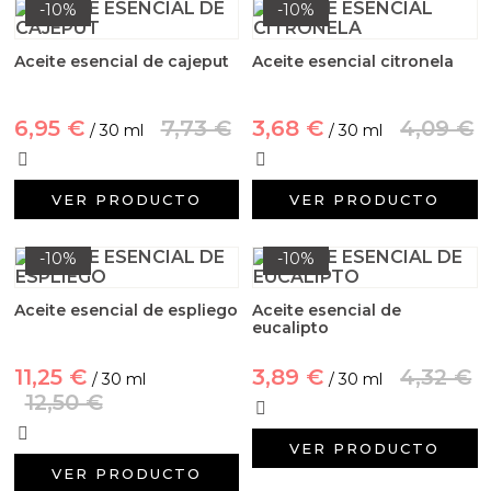
Aditivos para jabón y Cosmética
-10%
-10%
Productos químicos
Aceite esencial de cajeput
Aceite esencial citronela
Accesorios
6,95 €
7,73 €
3,68 €
4,09 €
/ 30 ml
/ 30 ml
Libros y revistas diy
VER PRODUCTO
VER PRODUCTO
Conchas, caracolas y estrellas de mar
-10%
-10%
Materiales para detalles hechos a mano
Aceite esencial de espliego
Aceite esencial de
eucalipto
Huerto ecologico
11,25 €
3,89 €
4,32 €
/ 30 ml
/ 30 ml
Cosmética coreana K-Beauty
12,50 €
Arenas de colores
VER PRODUCTO
VER PRODUCTO