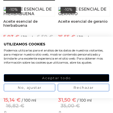
Aceites y Mantecas
-10%
-10%
Aceites Esenciales
Aceite esencial de
Aceite esencial de geranio
hierbabuena
5,93 €
6,59 €
15,55 €
/ 30 ml
/ 30 ml
17,27 €
UTILIZAMOS COOKIES
Podemos utilizarlas para el análisis de los datos de nuestros visitantes,
VER PRODUCTO
para mejorar nuestro sitio web, mostrar contenido personalizado y
brindarle una excelente experiencia en el sitio web. Para obtener más
VER PRODUCTO
información sobre las cookies que utilizamos, abre los ajustes.
-10%
-10%
Aceptar todo
Aceite esencial de hinojo
Aceite esencial de jengibre
No, ajustar
Rechazar
15,14 €
31,50 €
/ 100 ml
/ 100 ml
16,82 €
35,00 €