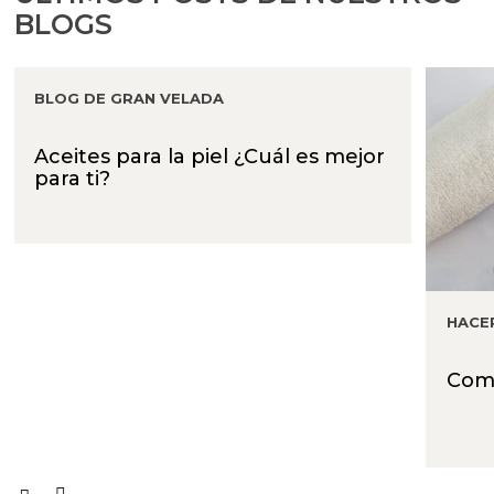
BLOGS
BLOG DE GRAN VELADA
Aceites para la piel ¿Cuál es mejor
para ti?
HACE
Como