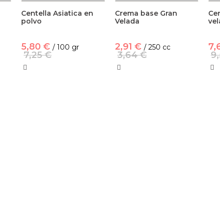
Centella Asiatica en
Crema base Gran
Cer
polvo
Velada
vel
5,80 €
2,91 €
7,
/ 100 gr
/ 250 cc
7,25 €
3,64 €
9