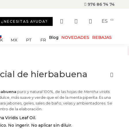
976 86 74 74
ES
¿NECESITAS AYUDA?
Blog
NOVEDADES
REBAJAS
SK
MX
PT
FR
ncial de hierbabuena
rbabuena
puro y natural 100%, de las hojas de
Mentha viridis
.
lce, más suave y verde que el de la menta piperita. Es una
ra jabones, geles, sales de baño, velas y ambientadores. Se
tro de la elaboración.
 Viridis Leaf Oil.
o. No ingerir. No aplicar sin diluir.