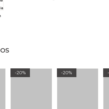
DOS
-20%
-20%