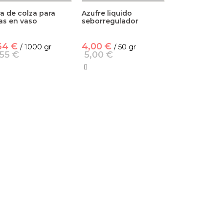
a de colza para
Azufre liquido
as en vaso
seborregulador
64 €
4,00 €
/ 1000 gr
/ 50 gr
,55 €
5,00 €