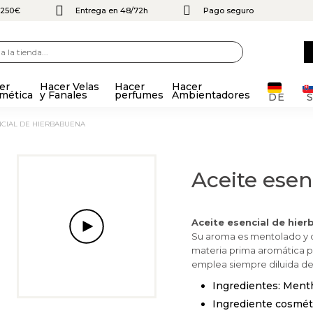
e 250€
Entrega en 48/72h
Pago seguro
er
Hacer Velas
Hacer
Hacer
mética
y Fanales
perfumes
Ambientadores
DE
ENCIAL DE HIERBABUENA
Aceite ese
Aceite esencial de hie
Su aroma es mentolado y du
materia prima aromática pa
emplea siempre diluida den
Ingredientes: Mentha
Ingrediente cosmétic