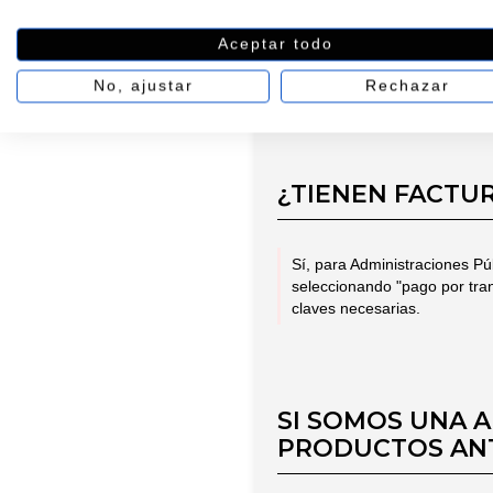
Aceptar todo
No, por compromiso con el m
cuenta de cliente.
No, ajustar
Rechazar
¿TIENEN FACTU
Sí, para Administraciones Pú
seleccionando "pago por tra
claves necesarias.
SI SOMOS UNA A
PRODUCTOS ANT