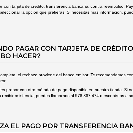
con tarjeta de crédito, transferencia bancaria, contra reembolso, Payp
leccionar la opción que prefieras. Si necesitas más información, pued
NDO PAGAR CON TARJETA DE CRÉDITO
EBO HACER?
 completa, el rechazo proviene del banco emisor. Te recomendamos con
ror.
des probar con otro método de pago disponible en nuestra tienda. Si ne
 recibir asistencia, puedes llamarnos al 976 867 474 o escribirnos a
s
IZA EL PAGO POR TRANSFERENCIA BA