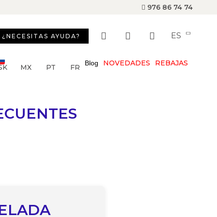
976 86 74 74
ES
¿NECESITAS AYUDA?
NOVEDADES
REBAJAS
Blog
SK
MX
PT
FR
ECUENTES
VELADA