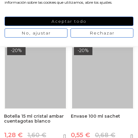
información sobre las cookies que utilizamos, abre los ajustes.
1,64 €
1,19 €
/ Pack de 1
/ Pack de 1
2,05 €
1,49 €
Aceptar todo
No, ajustar
Rechazar
VER PRODUCTO
VER PRODUCTO
-20%
-20%
Botella 15 ml cristal ambar
Envase 100 ml sachet
cuentagotas blanco
1,28 €
1,60 €
0,55 €
0,68 €