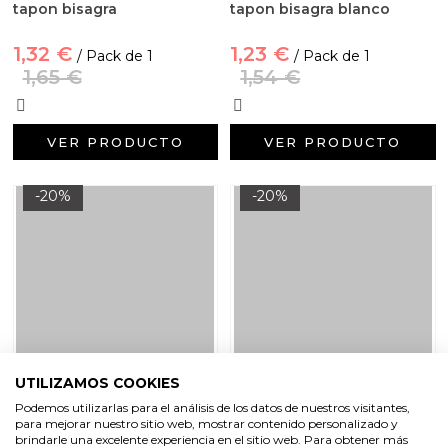
tapon bisagra
tapon bisagra blanco
1,32 €
1,23 €
/ Pack de 1
/ Pack de 1
1,65 €
1,54 €
VER PRODUCTO
VER PRODUCTO
-20%
-20%
UTILIZAMOS COOKIES
Podemos utilizarlas para el análisis de los datos de nuestros visitantes,
Botella 250 ml PET alta
Botella 500 ml plastico
para mejorar nuestro sitio web, mostrar contenido personalizado y
tapon rosca de aluminio
blanca tapon rojo
brindarle una excelente experiencia en el sitio web. Para obtener más