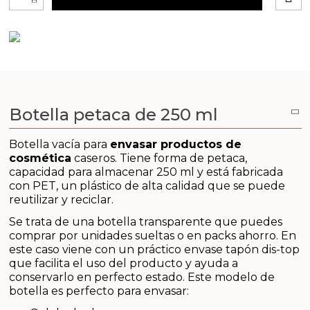
-
Emulsionantes Cosméticos
Cortador de jabon artesanal
Arcillas sales y exfoliantes
Moldes para hacer velas originales
Recipientes para velas
Aceite de Coco
Productos quimicos grado cosmético
Moldes velas despedida de soltera
Leches, aguas e hidrolatos
Granulos exfoliantes para cremas
Moldes velas para rituales
Recambio ambientador
Botella petaca de 250 ml
Pegatinas para cremas
Moldes para pantallas de parafina
Productos personalizados
Botella vacía para
envasar productos de
Espátulas para Crema
cosmética
caseros. Tiene forma de petaca,
capacidad para almacenar 250 ml y está fabricada
Purpurinas, micas y nacarantes
con PET, un plástico de alta calidad que se puede
reutilizar y reciclar.
Etiquetas para regalos
Se trata de una botella transparente que puedes
comprar por unidades sueltas o en packs ahorro. En
Conservantes, Fijadores y reguladores de PH
este caso viene con un práctico envase tapón dis-top
que facilita el uso del producto y ayuda a
conservarlo en perfecto estado. Este modelo de
Arcillas
botella es perfecto para envasar: