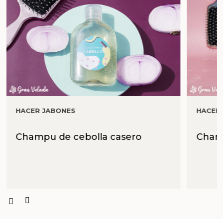
Aceites y Mantecas
Aceites Esenciales
HACER JABONES
HACER
Champu de cebolla casero
Champ