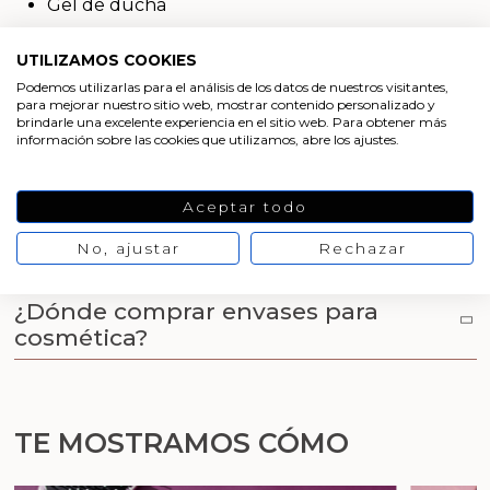
Gel de ducha
Aditivos para jabón y Cosmética
Champú
Productos químicos
UTILIZAMOS COOKIES
Body milk
Podemos utilizarlas para el análisis de los datos de nuestros visitantes,
Aceites corporales
para mejorar nuestro sitio web, mostrar contenido personalizado y
Accesorios
brindarle una excelente experiencia en el sitio web. Para obtener más
Jabón líquido facial
información sobre las cookies que utilizamos, abre los ajustes.
Libros y revistas diy
Envases para cosmética
Aceptar todo
Conchas, caracolas y estrellas de mar
Envases Gran Velada
No, ajustar
Rechazar
Materiales para detalles hechos a mano
¿Dónde comprar envases para
Huerto ecologico
cosmética?
Cosmética coreana K-Beauty
TE MOSTRAMOS CÓMO
Arenas de colores