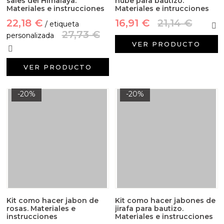
sales del Himalaya.
nube para bautizo.
Materiales e instrucciones
Materiales e intrucciones
22,18 €
16,91 €
21,14 €
/ etiqueta
27,73 €
personalizada
VER PRODUCTO
VER PRODUCTO
-20%
-20%
Kit como hacer jabon de
Kit como hacer jabones de
rosas. Materiales e
jirafa para bautizo.
instrucciones
Materiales e instrucciones