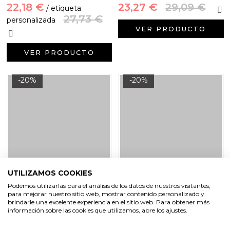
22,18 €
23,27 €
29,09 €
/ etiqueta
27,73 €
personalizada
VER PRODUCTO
VER PRODUCTO
-20%
-20%
UTILIZAMOS COOKIES
Podemos utilizarlas para el análisis de los datos de nuestros visitantes,
Kit como hacer tecnica
Kit como hacer detalles de
para mejorar nuestro sitio web, mostrar contenido personalizado y
swirl con jabon blanco.
ceramica perfumada floral.
brindarle una excelente experiencia en el sitio web. Para obtener más
Materiales e instrucciones
Materiales e instrucciones
información sobre las cookies que utilizamos, abre los ajustes.
25,60 €
32,00 €
30,00 €
37,50 €