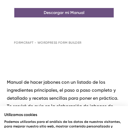
Descargar mi Manual
FORMCRAFT - WORDPRESS FORM BUILDER
Manual de hacer jabones con un listado de los
ingredientes principales, el paso a paso completo y
detallado y recetas sencillas para poner en práctica.
Te servirá de guía en la elaboración de jabones de
glicerina y jabones artesanales de aceite.
Utilizamos cookies
Podemos utilizarlas para el análisis de los datos de nuestros visitantes,
¿Qué encontrarás en el Manual de hacer jabones? Los
para mejorar nuestro sitio web, mostrar contenido personalizado y