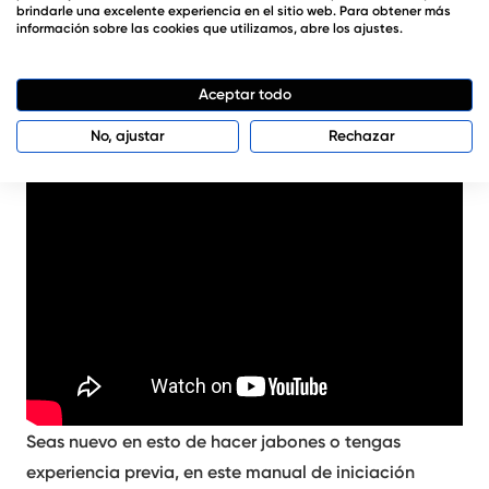
brindarle una excelente experiencia en el sitio web. Para obtener más
ingredientes que se pueden emplear; qué colorantes y
información sobre las cookies que utilizamos, abre los ajustes.
aromas se recomiendan utilizar; cómo enriquecer los
jabones con propiedades para la piel; y un sinfín de
Aceptar todo
trucos y consejos para que tus jabones queden
No, ajustar
Rechazar
perfectos.
Seas nuevo en esto de hacer jabones o tengas
experiencia previa, en este manual de iniciación