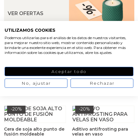
Arcillas
VER OFERTAS
Aditivos para jabón y Cosmética
UTILIZAMOS COOKIES
Productos químicos
Podemos utilizarlas para el análisis de los datos de nuestros visitantes,
para mejorar nuestro sitio web, mostrar contenido personalizado y
Accesorios
brindarle una excelente experiencia en el sitio web. Para obtener más
información sobre las cookies que utilizamos, abre los ajustes.
Libros y revistas diy
PRODUCTOS DESTACADOS
Aceptar todo
Aquí encontrarás una oferta de los productos más
Conchas, caracolas y estrellas de mar
populares de Gran Velada, seleccionados con cariño
No, ajustar
Rechazar
y mimo.
Materiales para detalles hechos a mano
-20%
-20%
Huerto ecologico
Cosmética coreana K-Beauty
Cera de soja alto punto de
Aditivo antifrosting para
fusión moldeable
velas en vaso