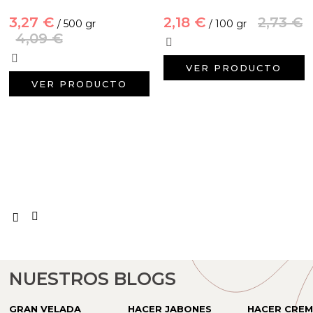
Arenas de colores
3,27 €
2,18 €
2,73 €
/ 500 gr
/ 100 gr
4,09 €
Aceites y Mantecas
VER PRODUCTO
VER PRODUCTO
NUESTROS BLOGS
GRAN VELADA
HACER JABONES
HACER CRE