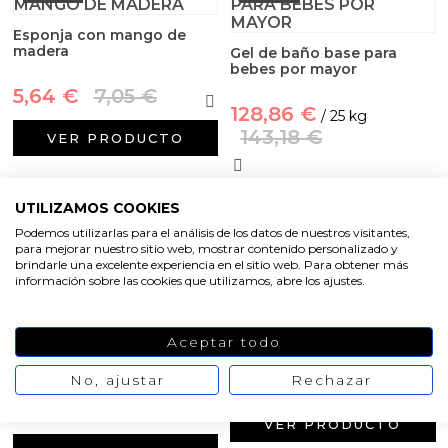
Esponja con mango de
madera
Gel de baño base para
bebes por mayor
5,64 €
7,05 €
128,86 €
/ 25 kg
143,18 €
VER PRODUCTO
VER PRODUCTO
UTILIZAMOS COOKIES
Podemos utilizarlas para el análisis de los datos de nuestros visitantes,
para mejorar nuestro sitio web, mostrar contenido personalizado y
-10%
-20%
brindarle una excelente experiencia en el sitio web. Para obtener más
información sobre las cookies que utilizamos, abre los ajustes.
Champu base para bebes
por mayor
Esponja de lufa
rectangular para colgar
Aceptar todo
128,86 €
/ 25000 gr
1,44 €
1,80 €
No, ajustar
Rechazar
143,18 €
VER PRODUCTO