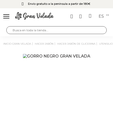
Envío gratuito a la península a partir de 180€
ES
INICIO GRAN VELADA
HACER JABÓN
HACER JABÓN DE GLICERINA
UTENSILI