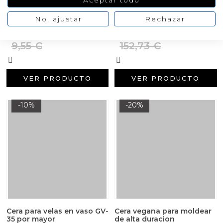
Aceptar todo
Cera vegetal moldeable
Cera vegetal moldeable por
mayor
No, ajustar
Rechazar
7,64 €
137,45 €
/ 1000 gr
/ 20 kg
9,55 €
152,73 €
VER PRODUCTO
VER PRODUCTO
-10%
-20%
Cera para velas en vaso GV-
Cera vegana para moldear
35 por mayor
de alta duracion