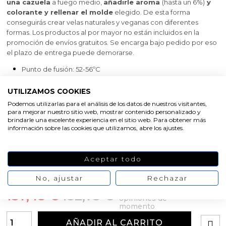
una cazuela
a fuego medio,
añadirle aroma
(hasta un 6%)
y
colorante y rellenar el molde
elegido. De esta forma
conseguirás crear velas naturales y veganas con diferentes
formas. Los productos al por mayor no están incluidos en la
promoción de envíos gratuitos. Se encarga bajo pedido por eso
el plazo de entrega puede demorarse.
Punto de fusión: 52-56ºC
Admite hasta un 6% de esencia aromática
UTILIZAMOS COOKIES
Se recomienda mezclar con un 15% de ácido esteárico
Podemos utilizarlas para el análisis de los datos de nuestros visitantes,
vegetal
para mejorar nuestro sitio web, mostrar contenido personalizado y
brindarle una excelente experiencia en el sitio web. Para obtener más
información sobre las cookies que utilizamos, abre los ajustes.
Peso
20 kg
Aceptar todo
No, ajustar
Rechazar
Oferta
-10%
No hay
137,45 €
152,73 €
opiniones de
momento
AÑADIR AL CARRITO