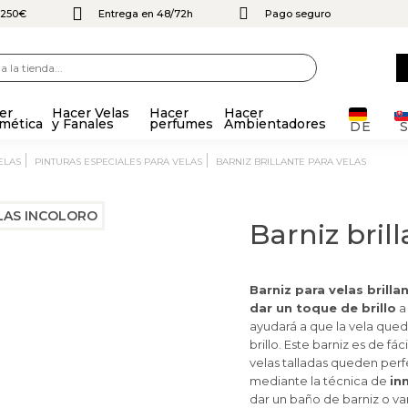
e 250€
Entrega en 48/72h
Pago seguro
er
Hacer Velas
Hacer
Hacer
mética
y Fanales
perfumes
Ambientadores
DE
ELAS
PINTURAS ESPECIALES PARA VELAS
BARNIZ BRILLANTE PARA VELAS
Barniz bril
Barniz para velas brilla
dar un toque de brillo
a 
ayudará a que la vela qued
brillo.
Este barniz es de fáci
velas talladas queden perf
mediante la técnica de
in
dar un baño de barniz o va