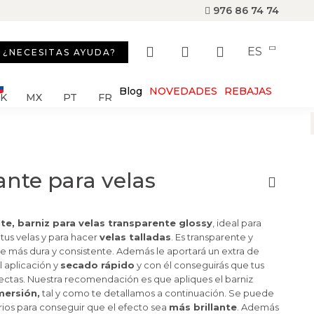
976 86 74 74
ES
¿NECESITAS AYUDA?
Blog
NOVEDADES
REBAJAS
SK
MX
PT
FR
lante para velas
nte, barniz para velas transparente glossy
, ideal para
tus velas y para hacer
velas talladas
. Es transparente y
e más dura y consistente. Además le aportará un extra de
l aplicación y
secado rápido
y con él conseguirás que tus
ectas. Nuestra recomendación es que apliques el barniz
mersión,
tal y como te detallamos a continuación. Se puede
rios para conseguir que el efecto sea
más brillante
. Además