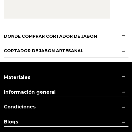
Aditivos para jabón y Cosmética
Productos químicos
Accesorios
DONDE COMPRAR CORTADOR DE JABON
Libros y revistas diy
CORTADOR DE JABON ARTESANAL
Conchas, caracolas y estrellas de mar
Materiales para detalles hechos a mano
Materiales
Huerto ecologico
Información general
Cosmética coreana K-Beauty
Condiciones
Arenas de colores
Blogs