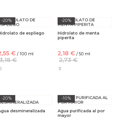
-20%
-20%
Hidrolato de espliego
Hidrolato de menta
piperita
2,55 €
2,18 €
/ 100 ml
/ 50 ml
3,18 €
2,73 €
-20%
-10%
Agua desmineralizada
Agua purificada al por
mayor