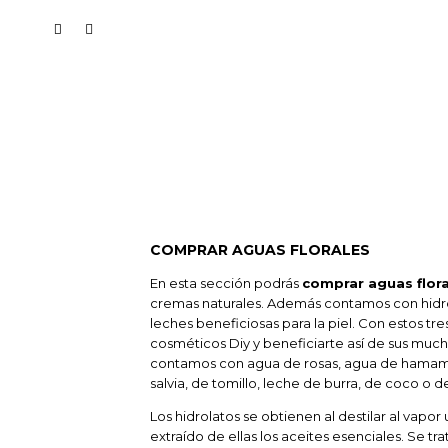
COMPRAR AGUAS FLORALES
En esta sección podrás
comprar aguas flora
cremas naturales. Además contamos con hidrol
leches beneficiosas para la piel. Con estos tr
cosméticos Diy y beneficiarte así de sus muc
contamos con agua de rosas, agua de hamamel
salvia, de tomillo, leche de burra, de coco o d
Los hidrolatos se obtienen al destilar al vapor
extraído de ellas los aceites esenciales. Se t