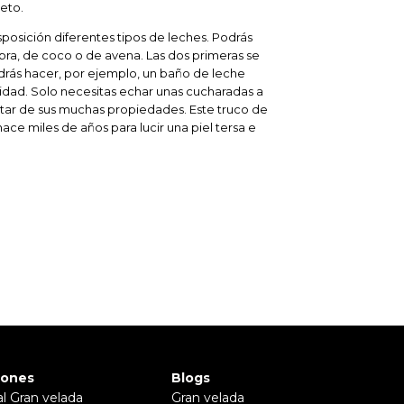
eto.
posición diferentes tipos de leches. Podrás
bra, de coco o de avena. Las dos primeras se
drás hacer, por ejemplo, un baño de leche
ndidad. Solo necesitas echar unas cucharadas a
rutar de sus muchas propiedades. Este truco de
ace miles de años para lucir una piel tersa e
iones
Blogs
al Gran velada
Gran velada