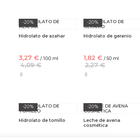
-20%
-20%
Hidrolato de azahar
Hidrolato de geranio
3,27 €
1,82 €
/ 100 ml
/ 50 ml
4,09 €
2,27 €
-20%
-20%
Hidrolato de tomillo
Leche de avena
cosmética