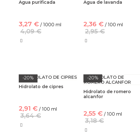
Agua purificada
Agua de lavanda
3,27 €
2,36 €
/ 1000 ml
/ 100 ml
4,09 €
2,95 €
-20%
-20%
Hidrolato de cipres
Hidrolato de romero
alcanfor
2,91 €
/ 100 ml
2,55 €
/ 100 ml
3,64 €
3,18 €