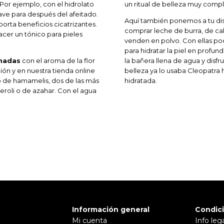
Por ejemplo, con el hidrolato
un ritual de belleza muy compl
ave para después del afeitado.
Aquí también ponemos a tu dis
porta beneficios cicatrizantes.
comprar leche de burra, de ca
acer un tónico para pieles
venden en polvo. Con ellas po
para hidratar la piel en profu
madas
con el aroma de la flor
la bañera llena de agua y disf
ión y en nuestra tienda online
belleza ya lo usaba Cleopatra h
o de hamamelis, dos de las más
hidratada.
oli o de azahar. Con el agua
Información general
Condic
Mi cuenta
Info leg