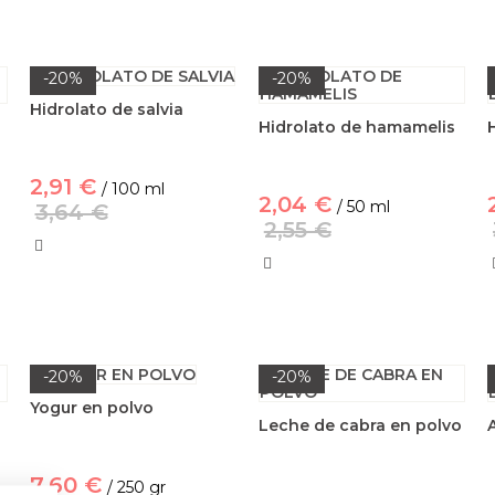
-20%
-20%
Hidrolato de salvia
Hidrolato de hamamelis
2,91 €
/ 100 ml
2,04 €
/ 50 ml
3,64 €
2,55 €
-20%
-20%
Yogur en polvo
Leche de cabra en polvo
7,60 €
/ 250 gr