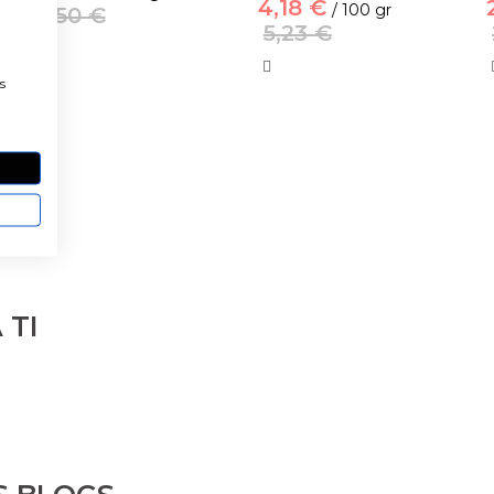
4,18 €
/ 100 gr
9,50 €
5,23 €
a
s
 TI