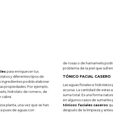
de rosas o de hamamelis podrás
problema de la piel que sufre
les
para enriquecer tus
TÓNICO FACIAL CASERO
atos y diferentes tipos de
es ingredientes podrás elaborar
Las aguas florales e hidrolatos
has propiedades. Por ejemplo,
acuosa. La cantidad de estas a
is, hidrolato de romero, de
suma total. Es una forma natur
e cabra.
en algunos casos de sumarles
 una planta, una vez que se han
tónicos faciales
caseros
que
rata pues de aguas con
después de la limpieza y antes