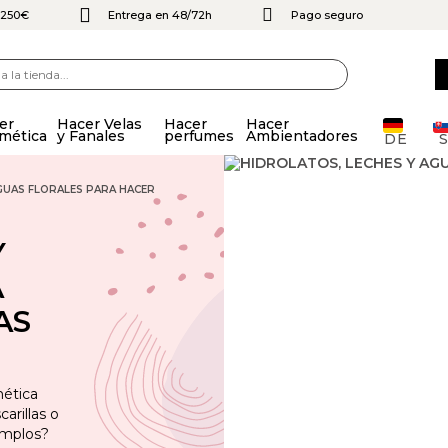
e 250€
Entrega en 48/72h
Pago seguro
er
Hacer Velas
Hacer
Hacer
mética
y Fanales
perfumes
Ambientadores
DE
GUAS FLORALES PARA HACER
Y
A
AS
mética
arillas o
jemplos?