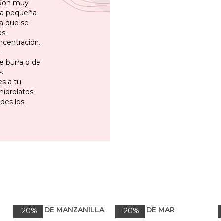
… Son muy
una pequeña
ua que se
as
ncentración.
n
e burra o de
s
es a tu
idrolatos.
ades los
-20%
-20%