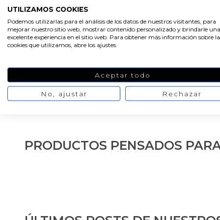
2,18 €
3,82 €
/ 100 ml
/ 100 ml
UTILIZAMOS COOKIES
2,73 €
4,77 €
Podemos utilizarlas para el análisis de los datos de nuestros visitantes, para
mejorar nuestro sitio web, mostrar contenido personalizado y brindarle un
excelente experiencia en el sitio web. Para obtener más información sobre la
cookies que utilizamos, abre los ajustes.
Aceptar todo
1
2
3
No, ajustar
Rechazar
PRODUCTOS PENSADOS PARA