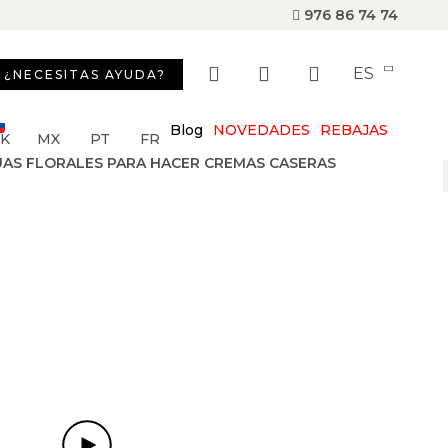
976 86 74 74
ES
¿NECESITAS AYUDA?
Blog
NOVEDADES
REBAJAS
SK
MX
PT
FR