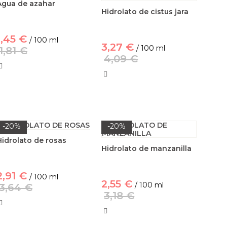
Agua de azahar
Hidrolato de cistus jara
1,45 €
/ 100 ml
3,27 €
/ 100 ml
1,81 €
4,09 €
-20%
-20%
Hidrolato de rosas
Hidrolato de manzanilla
2,91 €
/ 100 ml
2,55 €
/ 100 ml
3,64 €
3,18 €