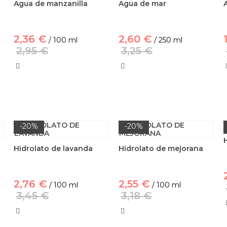
Agua de manzanilla
Agua de mar
2,36 €
2,60 €
/ 100 ml
/ 250 ml
2,95 €
3,25 €
-20%
-20%
Hidrolato de lavanda
Hidrolato de mejorana
2,76 €
2,55 €
/ 100 ml
/ 100 ml
3,45 €
3,18 €