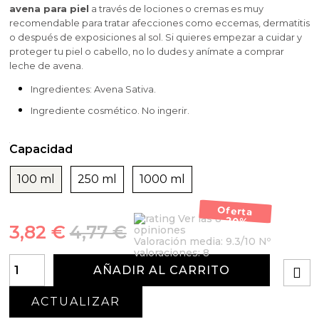
avena para piel
a través de lociones o cremas es muy
recomendable para tratar afecciones como eccemas, dermatitis
o después de exposiciones al sol. Si quieres empezar a cuidar y
proteger tu piel o cabello, no lo dudes y anímate a comprar
leche de avena.
Ingredientes: Avena Sativa.
Ingrediente cosmético. No ingerir.
Capacidad
100 ml
250 ml
1000 ml
Oferta
Ver las 8
-20%
3,82 €
4,77 €
opiniones
Valoración media:
9.3
/10 Nº
valoraciones:
8
AÑADIR AL CARRITO