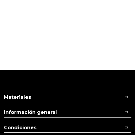
15/11/2017
Cliente verificado
Es maravillosa para el gel de bebes
Ver más
Ver menos
Materiales
Información general
Condiciones