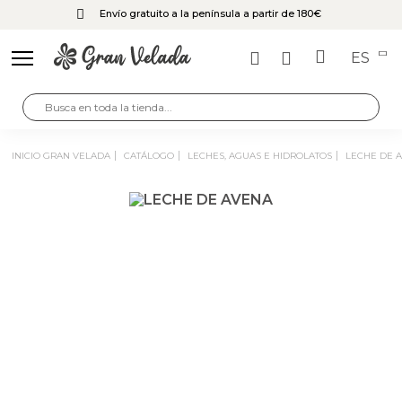
Envío gratuito a la península a partir de 180€
ES
INICIO GRAN VELADA
CATÁLOGO
LECHES, AGUAS E HIDROLATOS
LECHE DE 