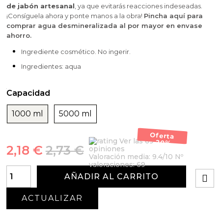
de jabón artesanal
, ya que evitarás reacciones indeseadas.
¡Consíguela ahora y ponte manos a la obra!
Pincha aquí para
comprar agua desmineralizada al por mayor en envase
ahorro.
Ingrediente cosmético. No ingerir.
Ingredientes: aqua
Capacidad
1000 ml
5000 ml
Oferta
Ver las 69
-20%
2,18 €
2,73 €
opiniones
Valoración media:
9.4
/10 Nº
valoraciones:
69
AÑADIR AL CARRITO