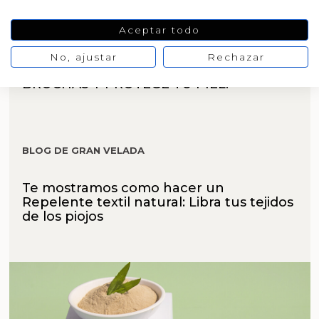
HACER CREMAS
Aceptar todo
LIMPIADOR DE BROCHAS
No, ajustar
Rechazar
ANTIBACTERIANO: ¡HIGIENIZA TUS
BROCHAS Y PROTEGE TU PIEL!
BLOG DE GRAN VELADA
Te mostramos como hacer un
Repelente textil natural: Libra tus tejidos
de los piojos