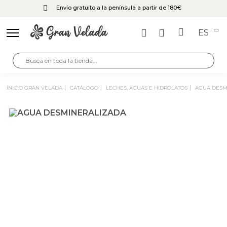
Envío gratuito a la península a partir de 180€
ES
INICIO GRAN VELADA
CATÁLOGO
LECHES, AGUAS E HIDROLATOS
AGUA DES