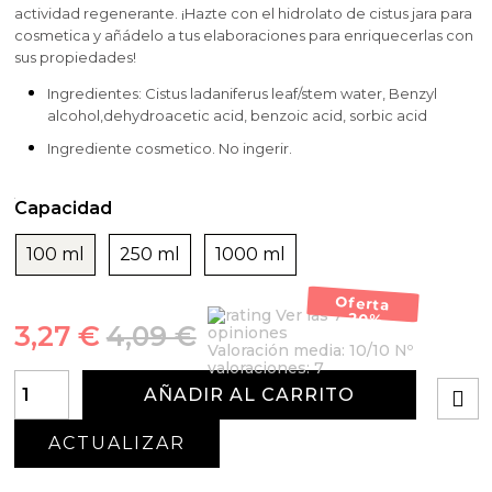
actividad regenerante. ¡Hazte con el hidrolato de cistus jara para
cosmetica y añádelo a tus elaboraciones para enriquecerlas con
sus propiedades!
Ingredientes: Cistus ladaniferus leaf/stem water, Benzyl
alcohol,dehydroacetic acid, benzoic acid, sorbic acid
Ingrediente cosmetico. No ingerir.
Capacidad
100 ml
250 ml
1000 ml
Oferta
Ver las 7
-20%
3,27 €
4,09 €
opiniones
Valoración media:
10
/10 Nº
valoraciones:
7
AÑADIR AL CARRITO