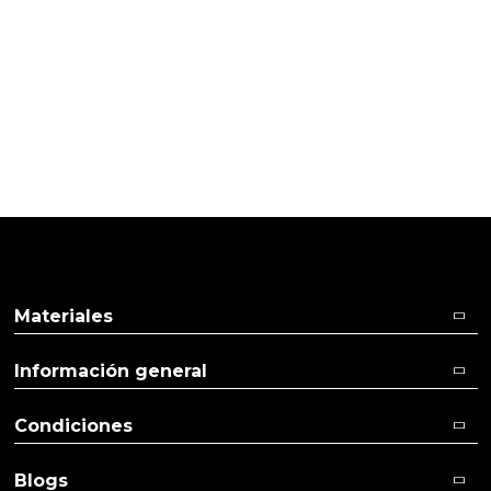
04/04/2017
Cliente verificado
Lo uso como tónico y es de gran calidad.
Ver más
Ver menos
Materiales
Información general
Condiciones
Blogs