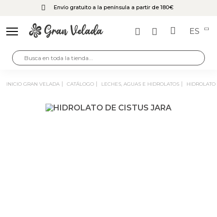
Envío gratuito a la península a partir de 180€
ES
INICIO GRAN VELADA
CATÁLOGO
LECHES, AGUAS E HIDROLATOS
HIDROLATO