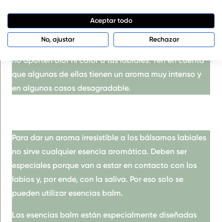
otros que son completamente líquidos.
Aceptar todo
Además hay que tener en cuenta un apunte más: te
No, ajustar
Rechazar
aconsejamos optar por
mantecas refinadas
para que
no aporten olor ni color a tus labiales. Ten en cuenta
que algunas de ellas tienen un aroma muy intenso y
en algunos casos desagradable.
Para dar un
aroma irresistible
a los bálsamos labiales
no sirve cualquier esencia aromática. Deben ser
especiales porque van a estar en contacto con los
labios y, por ende, con la saliva. Por eso
solo
se
pueden utilizar
esencias balm
.
Las esencias balm están
especialmente diseñadas