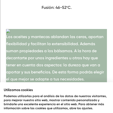
Fusión: 46-52ºC.
Los aceites y mantecas ablandan las ceras,
aportan
flexibilidad y facilitan la extensibilida
d. Además
suman
propiedades
a los bálsamos. A la hora de
decantarte por unos ingredientes u otros hay que
tener en cuenta dos aspectos: la dureza que van a
aportar y sus beneficios. De esta forma podrás elegir
el que mejor se adapte a tus necesidades.
Dentro de las mantecas, las hay
más duras
, como la
Utilizamos cookies
Podemos utilizarlas para el análisis de los datos de nuestros visitantes,
de cacao,
o más blandas
. Es el caso de la karité o la
para mejorar nuestro sitio web, mostrar contenido personalizado y
de mango. Lo mismo ocurre con los aceites. El de
brindarle una excelente experiencia en el sitio web. Para obtener más
información sobre las cookies que utilizamos, abre los ajustes.
coco, puede llegar a solidificarse; sin embargo hay