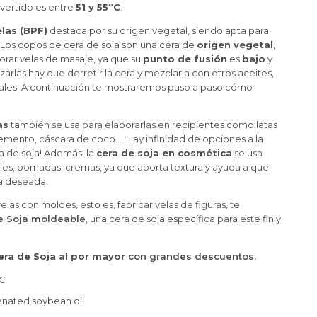
vertido es entre
51 y 55ºC
.
elas (BPF)
destaca por su origen vegetal, siendo apta para
Los copos de cera de soja son una cera de
origen vegetal
,
orar velas de masaje, ya que su
punto de fusión
es
bajo
y
izarlas hay que derretir la cera y mezclarla con otros aceites,
ales. A continuación te mostraremos paso a paso cómo
as
también se usa para elaborarlas en recipientes como latas
emento, cáscara de coco… ¡Hay infinidad de opciones a la
a de soja! Además, la
cera de soja en cosmética
se usa
les, pomadas, cremas, ya que aporta textura y ayuda a que
a deseada.
elas con moldes, esto es, fabricar velas de figuras, te
e Soja moldeable
, una cera de soja específica para este fin y
ra de Soja al por mayor
con grandes descuentos.
ºC
enated soybean oil