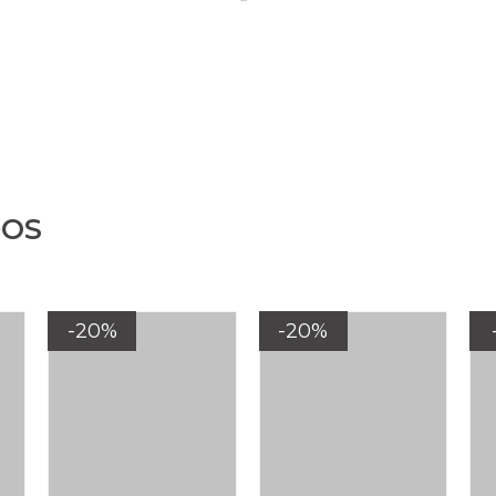
DOS
-20%
-20%