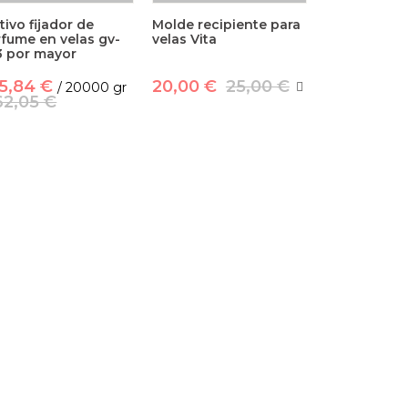
tivo fijador de
Molde recipiente para
fume en velas gv-
velas Vita
3 por mayor
5,84 €
20,00 €
25,00 €
/ 20000 gr
62,05 €