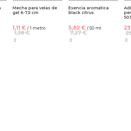
s
Mecha para velas de
Esencia aromatica
Adi
gel 6-7,5 cm
black citrus
per
50
1,11 €
5,82 €
23
/ 1 metro
/ 50 ml
1,38 €
7,27 €
2