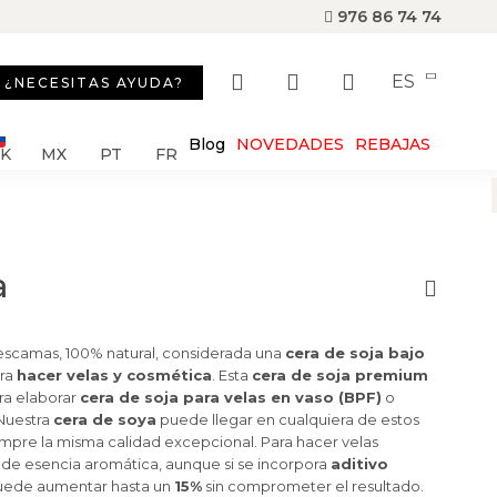
976 86 74 74
ES
¿NECESITAS AYUDA?
Blog
NOVEDADES
REBAJAS
SK
MX
PT
FR
a
escamas, 100% natural, considerada una
cera de soja bajo
ara
hacer velas y cosmética
. Esta
cera de soja premium
ra elaborar
cera de soja para velas en vaso (BPF)
o
 Nuestra
cera de soya
puede llegar en cualquiera de estos
mpre la misma calidad excepcional. Para hacer velas
de esencia aromática, aunque si se incorpora
aditivo
uede aumentar hasta un
15%
sin comprometer el resultado.