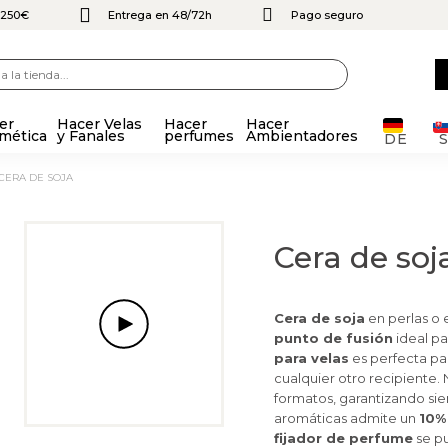
e 250€
Entrega en 48/72h
Pago seguro
er
Hacer Velas
Hacer
Hacer
mética
y Fanales
perfumes
Ambientadores
DE
CERA DE SOJA
Cera de soj
Cera de soja
en perlas o 
punto de fusión
ideal p
para velas
es perfecta pa
cualquier otro recipiente.
formatos, garantizando sie
aromáticas admite un
10%
fijador de perfume
se p