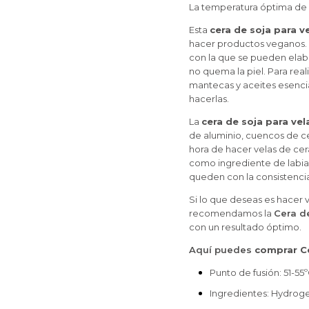
La temperatura óptima de 
Esta
cera de soja para v
hacer productos veganos. 
con la que se pueden elab
no quema la piel. Para real
mantecas y aceites esenci
hacerlas.
La
cera de soja para vel
de aluminio, cuencos de c
hora de hacer velas de cer
como ingrediente de labia
queden con la consistenci
Si lo que deseas es hacer v
recomendamos la
Cera d
con un resultado óptimo.
Aquí puedes
comprar Ce
Punto de fusión: 51-55
Ingredientes: Hydrog