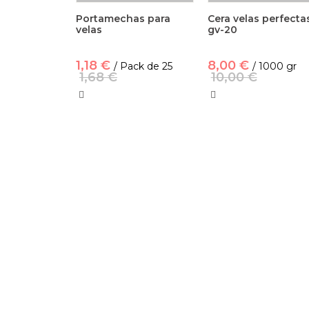
Portamechas para
Cera velas perfecta
velas
gv-20
1,18 €
8,00 €
/ Pack de 25
/ 1000 gr
1,68 €
10,00 €