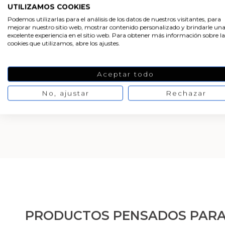
Nitrato de sodio fertiliza
UTILIZAMOS COOKIES
Podemos utilizarlas para el análisis de los datos de nuestros visitantes, para
mejorar nuestro sitio web, mostrar contenido personalizado y brindarle un
¿Donde comprar nitrato 
excelente experiencia en el sitio web. Para obtener más información sobre la
cookies que utilizamos, abre los ajustes.
Descarga aquí la docum
Aceptar todo
Descarga las etiquetas d
No, ajustar
Rechazar
PRODUCTOS PENSADOS PARA