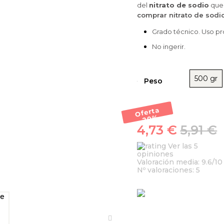
del
nitrato de sodio
que 
comprar nitrato de sodi
Grado técnico. Uso pr
No ingerir.
500 gr
Peso
Oferta
-20
%
4,73 €
5,91 €
Ver las 5
opiniones
Valoración media:
9.6
/10
Nº valoraciones:
5