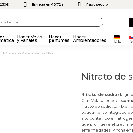
e 250€
Entrega en 48/72h
Pago seguro
er
Hacer Velas
Hacer
Hacer
mética
y Fanales
perfumes
Ambientadores
DE
NITRATO DE SODIO GRADO TECNICO
Nitrato de 
Nitrato de sodio
de grado
Gran Velada puedes
compr
nitrato de sodio, también c
básicamente integrado por
alto contenido en nitrógen
que promueve el crecimien
enfermedades. Pincha en má