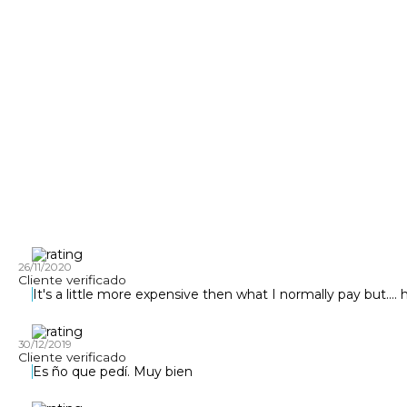
26/11/2020
Cliente verificado
It's a little more expensive then what I normally pay but.... h
30/12/2019
Cliente verificado
Es ño que pedí. Muy bien