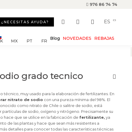
976 86 74 74
ES
¿NECESITAS AYUDA?
Blog
NOVEDADES
REBAJAS
SK
MX
PT
FR
sodio grado tecnico
 técnico, muy usado para la elaboración de fertilizantes. En
ar nitrato de sodio
con una pureza mínima del 98%. El
onocido como nitrato de Chile o salitre de sodio, está
 partículas de sodio, oxígeno y nitrógeno. Precisamente su
o hace que se utilice en la fabricación de
fertilizante,
ya
to de las plantas y hace que sean más resistentes a
s detalles para conocer todas las características técnicas