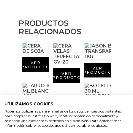
Emulsionantes Cosméticos
Cortador de jabon artesanal
Arcillas sales y exfoliantes
Moldes para hacer velas originales
Recipientes para velas
Aceite de Coco
PRODUCTOS
Productos quimicos grado cosmético
Moldes velas despedida de soltera
RELACIONADOS
Leches, aguas e hidrolatos
Granulos exfoliantes para cremas
Moldes velas para rituales
Recambio ambientador
Pegatinas para cremas
Moldes para pantallas de parafina
Productos personalizados
VER
Espátulas para Crema
PRODUCTO
VER
PRODUCTO
VER
Purpurinas, micas y nacarantes
PRODUCTO
Etiquetas para regalos
UTILIZAMOS COOKIES
Conservantes, Fijadores y reguladores de PH
Podemos utilizarlas para el análisis de los datos de nuestros visitantes,
VER
para mejorar nuestro sitio web, mostrar contenido personalizado y
PRODUCTO
Arcillas
brindarle una excelente experiencia en el sitio web. Para obtener más
información sobre las cookies que utilizamos, abre los ajustes.