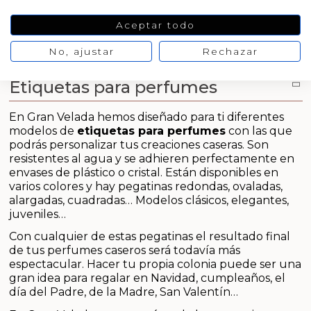
Aditivos para jabón y Cosmética
VER
PRODUCTO
Aceptar todo
Productos químicos
No, ajustar
Rechazar
Accesorios
Etiquetas para perfumes
Libros y revistas diy
En Gran Velada hemos diseñado para ti diferentes
modelos de
etiquetas para perfumes
con las que
Conchas, caracolas y estrellas de mar
podrás personalizar tus creaciones caseras. Son
resistentes al agua y se adhieren perfectamente en
envases de plástico o cristal. Están disponibles en
Materiales para detalles hechos a mano
varios colores y hay pegatinas redondas, ovaladas,
alargadas, cuadradas… Modelos clásicos, elegantes,
Huerto ecologico
juveniles…
Con cualquier de estas pegatinas el resultado final
Cosmética coreana K-Beauty
de tus perfumes caseros será todavía más
espectacular. Hacer tu propia colonia puede ser una
gran idea para regalar en Navidad, cumpleaños, el
Arenas de colores
día del Padre, de la Madre, San Valentín…