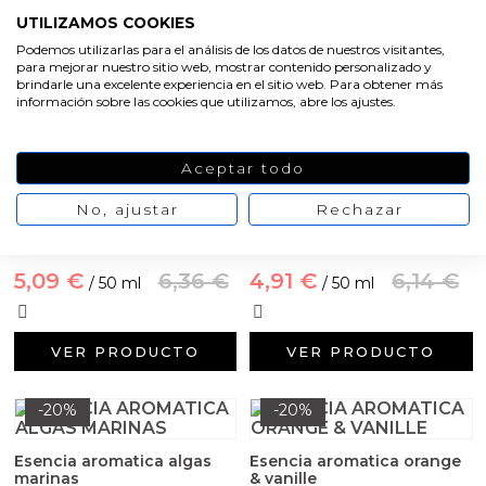
5,45 €
6,82 €
/ 50 ml
UTILIZAMOS COOKIES
3,82 €
4,77 €
/ 50 ml
Podemos utilizarlas para el análisis de los datos de nuestros visitantes,
para mejorar nuestro sitio web, mostrar contenido personalizado y
brindarle una excelente experiencia en el sitio web. Para obtener más
VER PRODUCTO
información sobre las cookies que utilizamos, abre los ajustes.
VER PRODUCTO
-20%
-20%
Aceptar todo
No, ajustar
Rechazar
Esencia de tabaco y melón
Esencia aromática fresas
con nata
5,09 €
6,36 €
4,91 €
6,14 €
/ 50 ml
/ 50 ml
VER PRODUCTO
VER PRODUCTO
-20%
-20%
Esencia aromatica algas
Esencia aromatica orange
marinas
& vanille