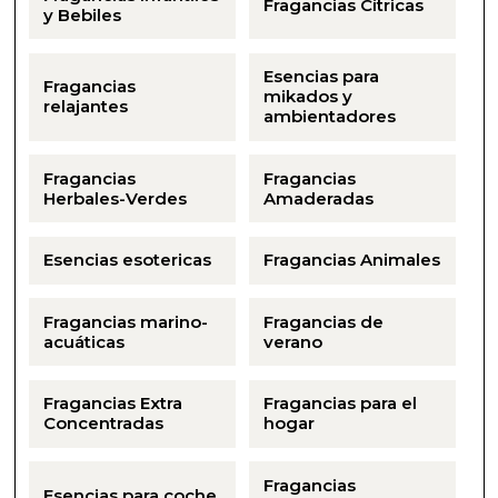
Fragancias Cítricas
Aceites y Mantecas
y Bebiles
Aceites Esenciales
Esencias para
Fragancias
mikados y
relajantes
ambientadores
Fragancias
Fragancias
Herbales-Verdes
Amaderadas
Esencias esotericas
Fragancias Animales
Fragancias marino-
Fragancias de
acuáticas
verano
Fragancias Extra
Fragancias para el
Concentradas
hogar
Fragancias
Esencias para coche